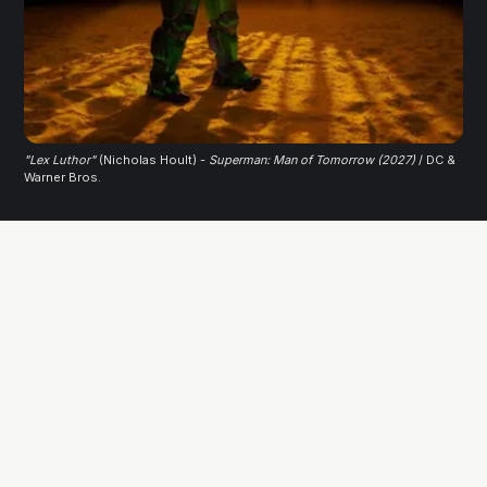
"Lex Luthor"
 (Nicholas Hoult) - 
Superman: Man of Tomorrow (2027)
/ DC & 
Warner Bros.