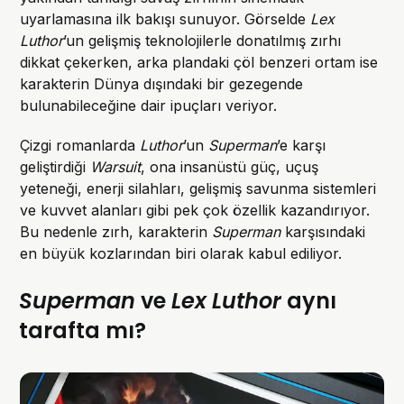
uyarlamasına ilk bakışı sunuyor. Görselde
Lex
Luthor
’un gelişmiş teknolojilerle donatılmış zırhı
dikkat çekerken, arka plandaki çöl benzeri ortam ise
karakterin Dünya dışındaki bir gezegende
bulunabileceğine dair ipuçları veriyor.
Çizgi romanlarda
Luthor
’un
Superman
’e karşı
geliştirdiği
Warsuit
, ona insanüstü güç, uçuş
yeteneği, enerji silahları, gelişmiş savunma sistemleri
ve kuvvet alanları gibi pek çok özellik kazandırıyor.
Bu nedenle zırh, karakterin
Superman
karşısındaki
en büyük kozlarından biri olarak kabul ediliyor.
Superman
ve
Lex Luthor
aynı
tarafta mı?