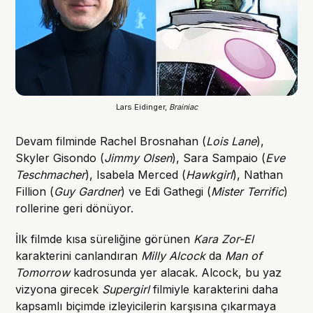
Lars Eidinger, 
Brainiac
Devam filminde Rachel Brosnahan (
Lois Lane
),
Skyler Gisondo (
Jimmy Olsen
), Sara Sampaio (
Eve
Teschmacher
), Isabela Merced (
Hawkgirl
), Nathan
Fillion (
Guy Gardner
) ve Edi Gathegi (
Mister Terrific
)
rollerine geri dönüyor.
İlk filmde kısa süreliğine görünen
Kara Zor-El
karakterini canlandıran
Milly Alcock
da
Man of
Tomorrow
kadrosunda yer alacak. Alcock, bu yaz
vizyona girecek
Supergirl
filmiyle karakterini daha
kapsamlı biçimde izleyicilerin karşısına çıkarmaya