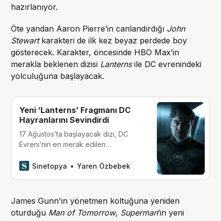
hazırlanıyor.
Öte yandan Aaron Pierre’in canlandırdığı
John
Stewart
karakteri de ilk kez beyaz perdede boy
gösterecek. Karakter, öncesinde HBO Max’in
merakla beklenen dizisi
Lanterns
ile DC evrenindeki
yolculuğuna başlayacak.
Yeni ‘Lanterns’ Fragmanı DC
Hayranlarını Sevindirdi
17 Ağustos’ta başlayacak dizi, DC
Evreni’nin en merak edilen
projelerinden biri olmaya hazırlanıyor.
Yeni fragman ise dizinin yalnızca
Sinetopya
Yaren Özbebek
karanlık bir polisiye değil, aynı
zamanda tam anlamıyla bir ‘Green
Lantern’ hikâyesi olacağını gösteriyor.
James Gunn’ın yönetmen koltuğuna yeniden
oturduğu
Man of Tomorrow
,
Superman
’in yeni