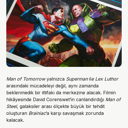
Man of Tomorrow
yalnızca
Superman
il
e Lex Luthor
arasındaki mücadeleyi değil, aynı zamanda
beklenmedik bir ittifakı da merkezine alacak. Filmin
hikâyesinde David Corenswet’in canlandırdığı
Man of
Steel
, galaksiler arası ölçekte büyük bir tehdit
oluşturan
Brainiac
’a karşı savaşmak zorunda
kalacak.