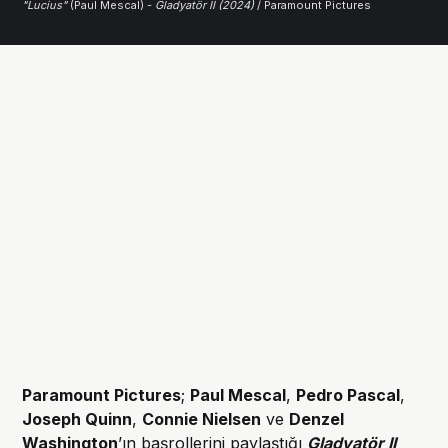
"Lucius"
 (Paul Mescal) - 
Gladyatör II (2024)
 / Paramount Pictures
Paramount Pictures
;
Paul Mescal
,
Pedro Pascal
,
Joseph Quinn
,
Connie Nielsen
ve
Denzel
Washington
’ın başrollerini paylaştığı
Gladyatör II