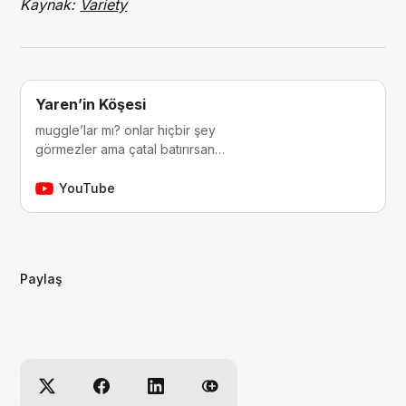
Kaynak:
Variety
Yaren’in Köşesi
muggle’lar mı? onlar hiçbir şey
görmezler ama çatal batırırsan
hissederler. merhaba, ben Yaren.
çocukluğumdan beri tutkunu olduğum
YouTube
fantastik dünyalara, filmlere, kitaplara,
dizilere ve çizgi romanlara dair
videolar yapıyorum. ben bu videoları
yaparken çok eğleniyorum, eğer siz
Paylaş
de bana eşlik etmek isterseniz,
kanalımı takip edebilirsiniz :)