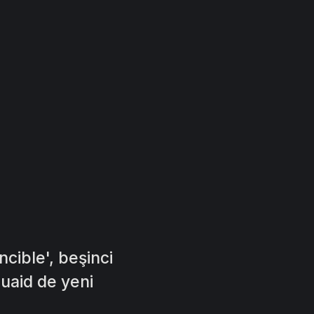
a
cible', beşinci
uaid de yeni