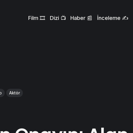
Film 🎞️
Dizi 📺
Haber 📰
İnceleme ✍️
o
Aktör