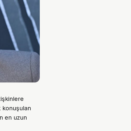
işkinlere
k konuşulan
un en uzun