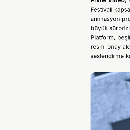
Prime Video
,
Festivali kaps
animasyon proje
büyük sürprizl
Platform, beşi
resmi onay ald
seslendirme k