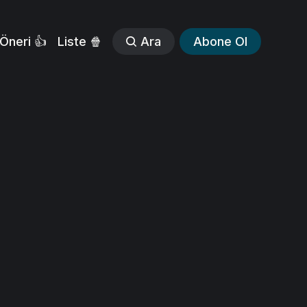
Öneri 👍
Liste 🍿
Ara
Abone Ol