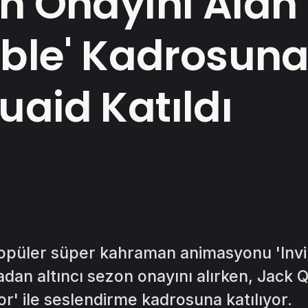
on Onayını Alan
cible' Kadrosun
uaid Katıldı
opüler süper kahraman animasyonu 'Invin
an altıncı sezon onayını alırken, Jack Q
or' ile seslendirme kadrosuna katılıyor.