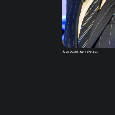
Jack Quaid, 
Mark Grayson