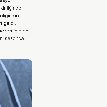
masyon
kinliğinde
nliğin en
 geldi.
 sezon için de
eni sezonda