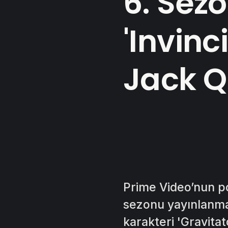
6. Sez
'Invin
Jack Q
Prime Video’nun p
sezonu yayınlanmad
karakteri 'Gravitat