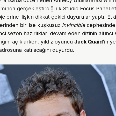
 Fransa’da düzenlenen Annecy Uluslararası Ani
amında gerçekleştirdiği ilk Studio Focus Panel et
lerine ilişkin dikkat çekici duyurular yaptı. Etki
erinden biri ise kuşkusuz
Invincible
cephesinden
nci sezon hazırlıkları devam eden dizinin altıncı
ığını açıklarken, yıldız oyuncu
Jack Quaid
’in y
adrosuna katılacağını duyurdu.