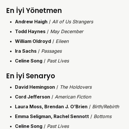
En İyi Yönetmen
Andrew Haigh
/
All of Us Strangers
Todd Haynes
/
May December
William Oldroyd
/
Eileen
Ira Sachs
/
Passages
Celine Song
/
Past Lives
En İyi Senaryo
David Hemingson
/
The Holdovers
Cord Jefferson
/
American Fiction
Laura Moss, Brendan J. O’Brien
/
Birth/Rebirth
Emma Seligman, Rachel Sennott
/
Bottoms
Celine Song
/
Past Lives