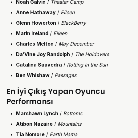
Noah Galvin
/
Theater Camp
Anne Hathaway
/
Eileen
Glenn Howerton
/
BlackBerry
Marin Ireland
/
Eileen
Charles Melton
/
May December
Da’Vine Joy Randolph
/
The Holdovers
Catalina Saavedra
/
Rotting in the Sun
Ben Whishaw
/
Passages
En İyi Çıkış Yapan Oyuncu
Performansı
Marshawn Lynch
/
Bottoms
Atibon Nazaire
/
Mountains
Tia Nomore
/
Earth Mama