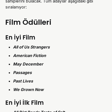
sahiplerini bulacak. Tüm adaylar aşağıdaki gibi
sıralanıyor:
Film Ödülleri
En İyi Film
All of Us Strangers
American Fiction
May December
Passages
Past Lives
We Grown Now
En İyi İlk Film