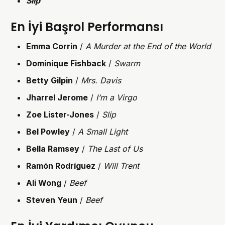
Slip
En İyi Başrol Performansı
Emma Corrin
/
A Murder at the End of the World
Dominique Fishback
/
Swarm
Betty Gilpin
/
Mrs. Davis
Jharrel Jerome
/
I’m a Virgo
Zoe Lister-Jones
/
Slip
Bel Powley
/
A Small Light
Bella Ramsey
/
The Last of Us
Ramón Rodríguez
/
Will Trent
Ali Wong
/
Beef
Steven Yeun
/
Beef