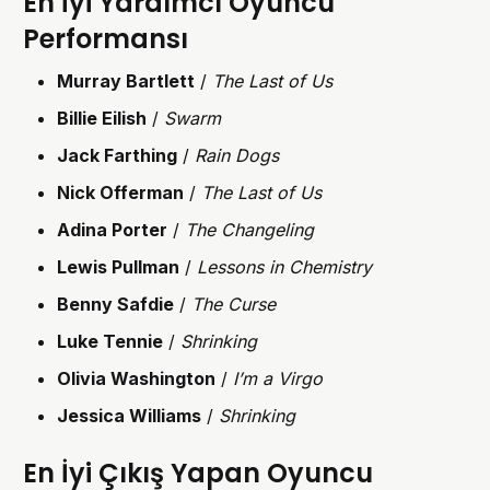
En İyi Yardımcı Oyuncu
Performansı
Murray Bartlett
/
The Last of Us
Billie Eilish
/
Swarm
Jack Farthing
/
Rain Dogs
Nick Offerman
/
The Last of Us
Adina Porter
/
The Changeling
Lewis Pullman
/
Lessons in Chemistry
Benny Safdie
/
The Curse
Luke Tennie
/
Shrinking
Olivia Washington
/
I’m a Virgo
Jessica Williams
/
Shrinking
En İyi Çıkış Yapan Oyuncu