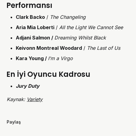
Performansı
Clark Backo
/
The Changeling
Aria Mia Loberti
/
All the Light We Cannot See
Adjani Salmon /
Dreaming Whilst Black
Keivonn Montreal Woodard
/
The Last of Us
Kara Young /
I’m a Virgo
En İyi Oyuncu Kadrosu
Jury Duty
Kaynak:
Variety
Paylaş