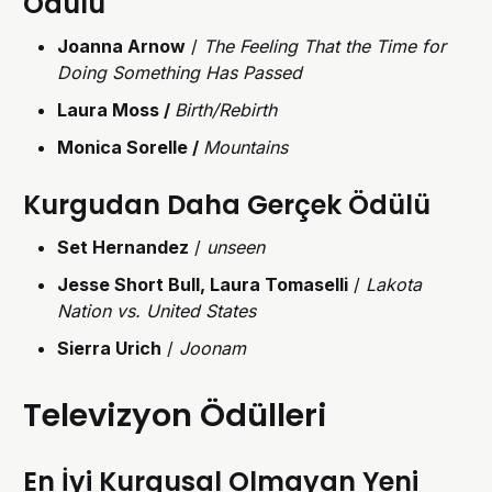
Ödülü
Joanna Arnow
/
The Feeling That the Time for
Doing Something Has Passed
Laura Moss /
Birth/Rebirth
Monica Sorelle /
Mountains
Kurgudan Daha Gerçek Ödülü
Set Hernandez
/
unseen
Jesse Short Bull, Laura Tomaselli
/
Lakota
Nation vs. United States
Sierra Urich
/
Joonam
Televizyon Ödülleri
En İyi Kurgusal Olmayan Yeni