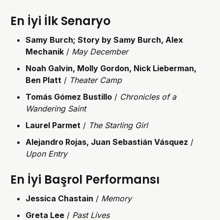
En İyi İlk Senaryo
Samy Burch; Story by Samy Burch, Alex
Mechanik
/
May December
Noah Galvin, Molly Gordon, Nick Lieberman,
Ben Platt
/
Theater Camp
Tomás Gómez Bustillo
/
Chronicles of a
Wandering Saint
Laurel Parmet
/
The Starling Girl
Alejandro Rojas, Juan Sebastián Vásquez
/
Upon Entry
En İyi Başrol Performansı
Jessica Chastain
/
Memory
Greta Lee
/
Past Lives