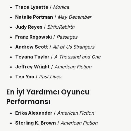
Trace Lysette
/
Monica
Natalie Portman
/
May December
Judy Reyes
/
Birth/Rebirth
Franz Rogowski
/
Passages
Andrew Scott
/
All of Us Strangers
Teyana Taylor
/
A Thousand and One
Jeffrey Wright
/
American Fiction
Teo Yoo
/
Past Lives
En İyi Yardımcı Oyuncu
Performansı
Erika Alexander
/
American Fiction
Sterling K. Brown
/
American Fiction