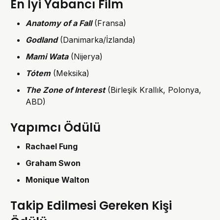
En İyi Yabancı Film
Anatomy of a Fall
(Fransa)
Godland
(Danimarka/İzlanda)
Mami Wata
(Nijerya)
Tótem
(Meksika)
The Zone of Interest
(Birleşik Krallık, Polonya,
ABD)
Yapımcı Ödülü
Rachael Fung
Graham Swon
Monique Walton
Takip Edilmesi Gereken Kişi