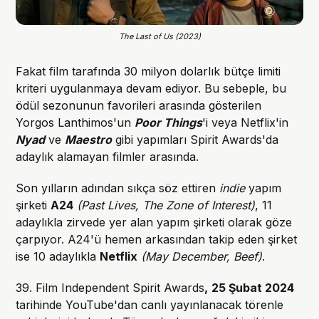
The Last of Us (2023)
Fakat film tarafında 30 milyon dolarlık bütçe limiti
kriteri uygulanmaya devam ediyor. Bu sebeple, bu
ödül sezonunun favorileri arasında gösterilen
Yorgos Lanthimos'un
Poor Things
'i veya Netflix'in
Nyad
ve
Maestro
gibi yapımları Spirit Awards'da
adaylık alamayan filmler arasında.
Son yılların adından sıkça söz ettiren
indie
yapım
şirketi
A24
(Past Lives, The Zone of Interest)
, 11
adaylıkla zirvede yer alan yapım şirketi olarak göze
çarpıyor. A24'ü hemen arkasından takip eden şirket
ise 10 adaylıkla
Netflix
(May December, Beef)
.
39. Film Independent Spirit Awards
,
25 Şubat 2024
tarihinde YouTube'dan canlı yayınlanacak törenle