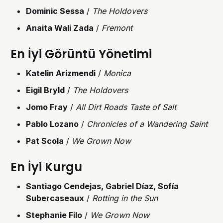
Dominic Sessa
/
The Holdovers
Anaita Wali Zada
/
Fremont
En İyi Görüntü Yönetimi
Katelin Arizmendi
/
Monica
Eigil Bryld
/
The Holdovers
Jomo Fray
/
All Dirt Roads Taste of Salt
Pablo Lozano
/
Chronicles of a Wandering Saint
Pat Scola
/
We Grown Now
En İyi Kurgu
Santiago Cendejas, Gabriel Díaz, Sofía
Subercaseaux
/
Rotting in the Sun
Stephanie Filo
/
We Grown Now