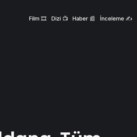
Film 🎞️
Dizi 📺
Haber 📰
İnceleme ✍️