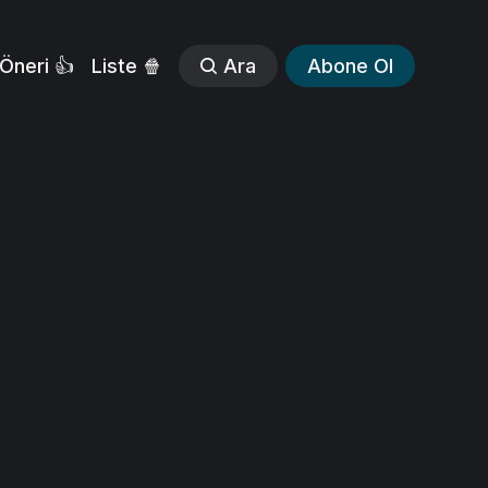
Öneri 👍
Liste 🍿
Ara
Abone Ol