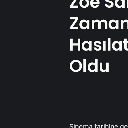
Zoe Sa
Zamanl
Hasıla
Oldu
Sinema tarihine ge