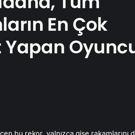
ldana, Tüm
arın En Çok
t Yapan Oyunc
çen bu rekor, yalnızca gişe rakamlarını d