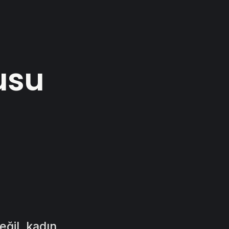
usu
eğil, kadın