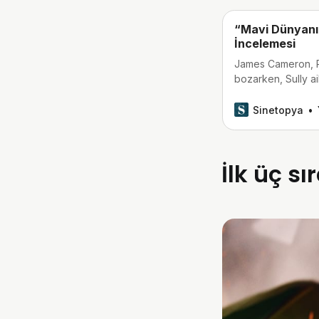
“Mavi Dünyanın 
İncelemesi
James Cameron, Pa
bozarken, Sully ail
Sinetopya
İlk üç s