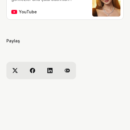
hissederler. merhaba, ben Yaren.
çocukluğumdan beri tutkunu olduğum
YouTube
fantastik dünyalara, filmlere, kitaplara,
dizilere ve çizgi romanlara dair
videolar yapıyorum. ben bu videoları
yaparken çok eğleniyorum, eğer siz
Paylaş
de bana eşlik etmek isterseniz,
kanalımı takip edebilirsiniz :)