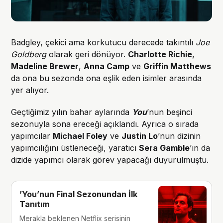
Badgley, çekici ama korkutucu derecede takıntılı
Joe
Goldberg
olarak geri dönüyor.
Charlotte Richie
,
Madeline Brewer
,
Anna Camp
ve
Griffin Matthews
da ona bu sezonda ona eşlik eden isimler arasında
yer alıyor.
Geçtiğimiz yılın bahar aylarında
You
’nun beşinci
sezonuyla sona ereceği açıklandı. Ayrıca o sırada
yapımcılar
Michael Foley
ve
Justin Lo
’nun dizinin
yapımcılığını üstleneceği, yaratıcı
Sera Gamble
’ın da
dizide yapımcı olarak görev yapacağı duyurulmuştu.
’You’nun Final Sezonundan İlk
Tanıtım
Merakla beklenen Netflix serisinin