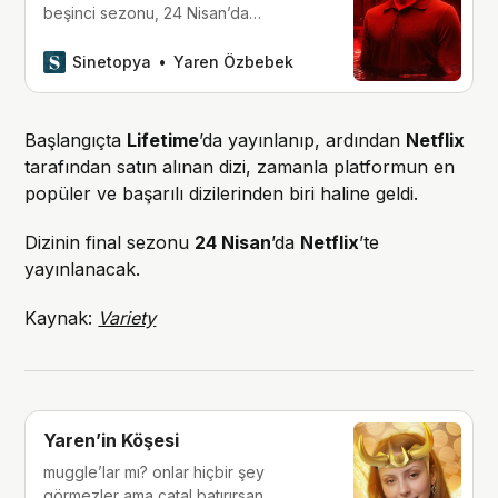
beşinci sezonu, 24 Nisan’da
başlayacak.
Sinetopya
Yaren Özbebek
Başlangıçta
Lifetime
’da yayınlanıp, ardından
Netflix
tarafından satın alınan dizi, zamanla platformun en
popüler ve başarılı dizilerinden biri haline geldi.
Dizinin final sezonu
24 Nisan
’da
Netflix
’te
yayınlanacak.
Kaynak:
Variety
Yaren’in Köşesi
muggle’lar mı? onlar hiçbir şey
görmezler ama çatal batırırsan