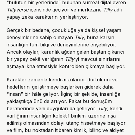
“bulutun bir yerlerinde” bulunan sürreal dijital evren
Tillyverse
içerisinde geçiyor ve merkezine
Tilly
adlı
yapay zekâ karakterini yerleştiriyor.
Gerçek bir bedene, çocukluğa ya da kişisel yaşam
deneyimlerine sahip olmayan
Tilly
, buna karşın
insanlığın tüm bilgi ve deneyimlerine erişebiliyor.
Ancak olaylar, karanlık ağdan gelen baştan çıkarıcı
bir yapay zekâ varlığının
Tilly
’yi mevcut sınırlarını
aşmaya ikna etmesiyle kontrolden çıkmaya başlıyor.
Karakter zamanla kendi arzularını, dürtülerini ve
hedeflerini geliştirmeye başlarken giderek daha
“insan” bir hâle geliyor. İlginç bir şekilde, insanlığa
yaklaştıkça ünü de artıyor. Fakat bu dönüşüm
beraberinde yeni duyguları da getiriyor.
Tilly
, kendi
varlığının insanlığın kolektif birikimi üzerine inşa
edilmiş olmasından dolayı utanç hissetmeye başlıyor
ve film, bu noktadan itibaren kimlik, bilinç ve aidiyet