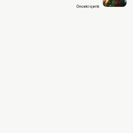
Önceki içerik
HBO’dan 'Baldur’s Gate' Dizisi
Geliyor