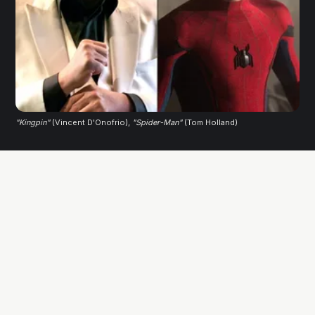
"Kingpin"
 (Vincent D'Onofrio), 
"Spider-Man"
 (Tom Holland)