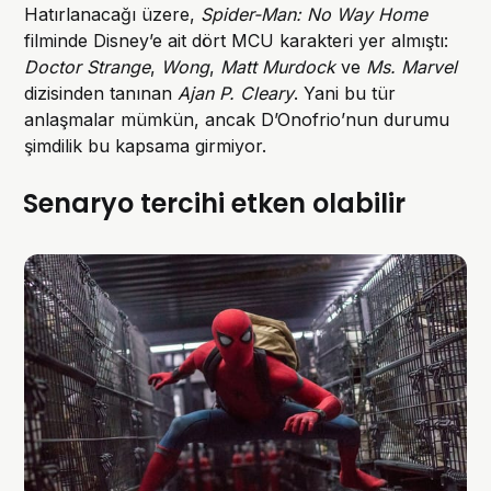
Hatırlanacağı üzere,
Spider-Man: No Way Home
filminde Disney’e ait dört MCU karakteri yer almıştı:
Doctor Strange
,
Wong
,
Matt Murdock
ve
Ms. Marvel
dizisinden tanınan
Ajan P. Cleary
. Yani bu tür
anlaşmalar mümkün, ancak D’Onofrio’nun durumu
şimdilik bu kapsama girmiyor.
Senaryo tercihi etken olabilir