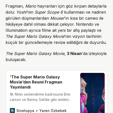
Fragman,
Mario
hayranları için göz kırpan detaylarla
dolu:
Yoshi
’nin
Super Scope 6
kullanması ve nadiren
görülen düşmanlardan
Mouser
’ın kısa bir cameo ile
hikâyeye dahil olması dikkat çekiyor. Nintendo ve
Illumination ayrıca filme ait yeni bir afiş paylaştı ve
The Super Mario Galaxy Movie
’nin vizyon tarihinin
küçük bir güncellemeyle revize edildiğini de duyurdu.
The Super Mario Galaxy Movie
,
3 Nisan
'da izleyiciyle
buluşacak.
’The Super Mario Galaxy
Movie’den Resmi Fragman
Yayınlandı
İlk filmin seslendirme kadrosuna Brie
Larson ve Benny Safdie gibi isimlerin
dahil olduğu film, Nisan 2026’da
izleyiciyle buluşacak.
Sinetopya
Yaren Özbebek