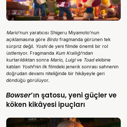
Mario
’nun yaratıcısı Shigeru Miyamoto’nun
açıklamasına göre
Birdo
fragmanda görünen tek
sürpriz değil.
Yoshi
de yeni filmde önemli bir rol
üstleniyor. Fragmanda
Kum Krallığı
’ndan
kurtarıldıktan sonra
Mario
,
Luigi
ve
Toad
ekibine
katılan
Yoshi
’nin ilk filmdeki jenerik sonrası sahnenin
doğrudan devamı niteliğinde bir hikâyeyle geri
döndüğü görülüyor.
Bowser
’ın şatosu, yeni güçler ve
köken kikâyesi ipuçları