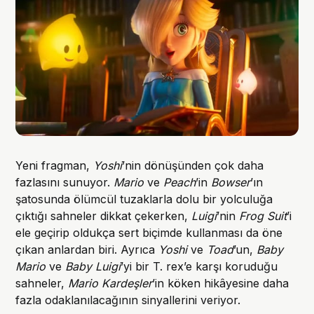
Yeni fragman,
Yoshi
’nin dönüşünden çok daha
fazlasını sunuyor.
Mario
ve
Peach
’in
Bowser
’ın
şatosunda ölümcül tuzaklarla dolu bir yolculuğa
çıktığı sahneler dikkat çekerken,
Luigi
’nin
Frog Suit
’i
ele geçirip oldukça sert biçimde kullanması da öne
çıkan anlardan biri. Ayrıca
Yoshi
ve
Toad
’un,
Baby
Mario
ve
Baby Luigi
’yi bir T. rex’e karşı koruduğu
sahneler,
Mario Kardeşler
’in köken hikâyesine daha
fazla odaklanılacağının sinyallerini veriyor.