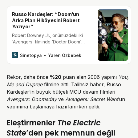
Russo Kardeşler: “Doom’un
Arka Plan Hikâyesini Robert
Yazıyor”
Robert Downey Jr., önümüzdeki iki
‘Avengers’ filminde ‘Doctor Doom’
karakterine hayat verecek.
Sinetopya
Yaren Özbebek
Rekor, daha önce
%20
puan alan 2006 yapımı
You,
Me and Dupree
filmine aitti. Talihsiz haber, Russo
Kardeşler’in büyük bütçeli MCU devam filmleri
Avengers: Doomsday
ve
Avengers: Secret Wars
’un
yapımına başlamaya hazırlanırken geldi.
Eleştirmenler
The Electric
State
’den pek memnun değil