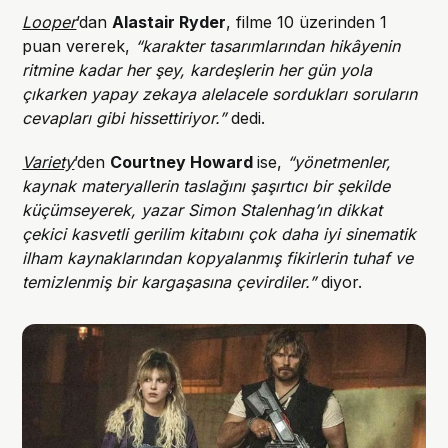
Looper
’dan
Alastair Ryder
, filme 10 üzerinden 1
puan vererek,
“karakter tasarımlarından hikâyenin
ritmine kadar her şey, kardeşlerin her gün yola
çıkarken yapay zekaya alelacele sordukları soruların
cevapları gibi hissettiriyor.”
dedi.
Variety
’den
Courtney Howard
ise,
“yönetmenler,
kaynak materyallerin taslağını şaşırtıcı bir şekilde
küçümseyerek, yazar Simon Stalenhag’ın dikkat
çekici kasvetli gerilim kitabını çok daha iyi sinematik
ilham kaynaklarından kopyalanmış fikirlerin tuhaf ve
temizlenmiş bir kargaşasına çevirdiler.”
diyor.