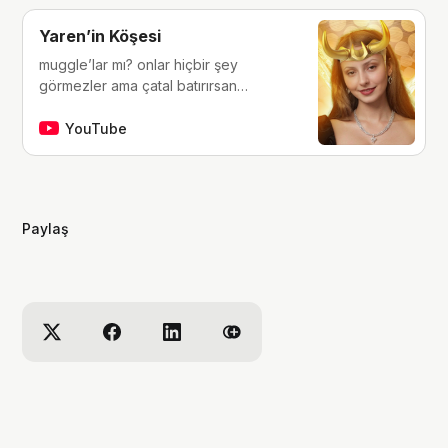
Yaren’in Köşesi
muggle’lar mı? onlar hiçbir şey
görmezler ama çatal batırırsan
hissederler. merhaba, ben Yaren.
çocukluğumdan beri tutkunu olduğum
YouTube
fantastik dünyalara, filmlere, kitaplara,
dizilere ve çizgi romanlara dair
videolar yapıyorum. ben bu videoları
yaparken çok eğleniyorum, eğer siz
Paylaş
de bana eşlik etmek isterseniz,
kanalımı takip edebilirsiniz :)