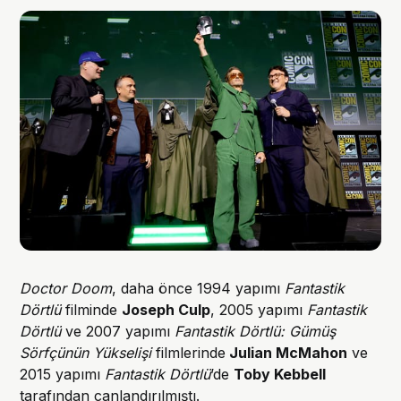
Doctor Doom
, daha önce 1994 yapımı
Fantastik
Dörtlü
filminde
Joseph Culp
, 2005 yapımı
Fantastik
Dörtlü
ve 2007 yapımı
Fantastik Dörtlü: Gümüş
Sörfçünün Yükselişi
filmlerinde
Julian McMahon
ve
2015 yapımı
Fantastik Dörtlü
’de
Toby Kebbell
tarafından canlandırılmıştı.