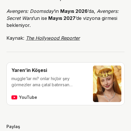
Avengers: Doomsday
’in
Mayıs 2026
’da,
Avengers:
Secret Wars
’un ise
Mayıs 2027
’de vizyona girmesi
bekleniyor.
Kaynak:
The Hollywood Reporter
Yaren’in Köşesi
muggle’lar mı? onlar hiçbir şey
görmezler ama çatal batırırsan
hissederler. merhaba, ben Yaren.
çocukluğumdan beri tutkunu olduğum
YouTube
fantastik dünyalara, filmlere, kitaplara,
dizilere ve çizgi romanlara dair
videolar yapıyorum. ben bu videoları
yaparken çok eğleniyorum, eğer siz
Paylaş
de bana eşlik etmek isterseniz,