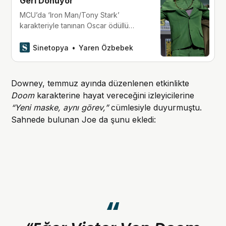
Geri Dönüyor
MCU’da ‘Iron Man/Tony Stark’
karakteriyle tanınan Oscar ödüllü
oyuncu Robert Downey Jr., 2026
yılında vizyona girecek olan
Sinetopya
Yaren Özbebek
‘Avengers: Doomsday’ filminde
’Doctor Doom’a hayat verecek.
Downey, temmuz ayında düzenlenen etkinlikte
Doom
karakterine hayat vereceğini izleyicilerine
“Yeni maske, aynı görev,”
cümlesiyle duyurmuştu.
Sahnede bulunan Joe da şunu ekledi: