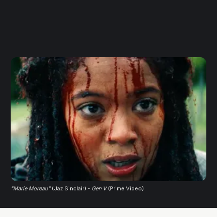
"Marie Moreau"
(Jaz Sinclair) - 
Gen V
 (Prime Video)