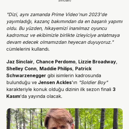
Sinclair)
"Dizi, aynı zamanda Prime Video'nun 2023'de
yayımladığı, kazanç bakımından da en başarılı yapımı
oldu. Bu yüzden, hikayemizi inanılmaz oyuncu
kadromuz ve ekibimizle birlikte izleyiciye anlatmaya
devam edecek olmamızdan heyecan duyuyoruz."
cümlelerini kullandı.
Jaz Sinclair
,
Chance Perdomo
,
Lizzie Broadway
,
Shelley Conn
,
Maddie Philips
,
Patrick
Schwarzenegger
gibi isimlerin kadrosunda
bulunduğu ve
Jensen Ackles
'ın
"Soldier Boy"
karakteriyle konuk olduğu dizinin ilk sezon finali
3
Kasım
'da yayında olacak.