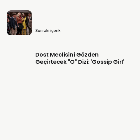
Sonraki içerik
Dost Meclisini Gözden
Geçirtecek "O" Dizi: 'Gossip Girl'