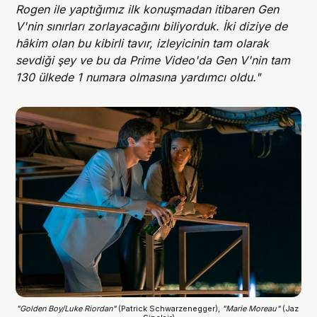
Rogen ile yaptığımız ilk konuşmadan itibaren Gen
V'nin sınırları zorlayacağını biliyorduk. İki diziye de
hâkim olan bu kibirli tavır, izleyicinin tam olarak
sevdiği şey ve bu da Prime Video'da Gen V'nin tam
130 ülkede 1 numara olmasına yardımcı oldu."
"Golden Boy/Luke Riordan"
 (Patrick Schwarzenegger), 
"Marie Moreau" 
(Jaz 