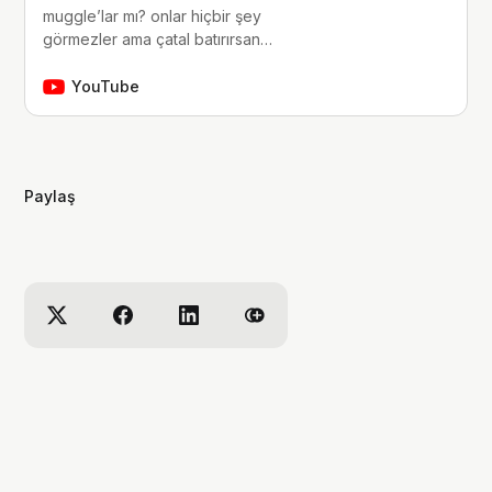
muggle’lar mı? onlar hiçbir şey
görmezler ama çatal batırırsan
hissederler. merhaba, ben Yaren.
çocukluğumdan beri tutkunu olduğum
YouTube
fantastik dünyalara, filmlere, kitaplara,
dizilere ve çizgi romanlara dair
videolar yapıyorum. ben bu videoları
yaparken çok eğleniyorum, eğer siz
Paylaş
de bana eşlik etmek…