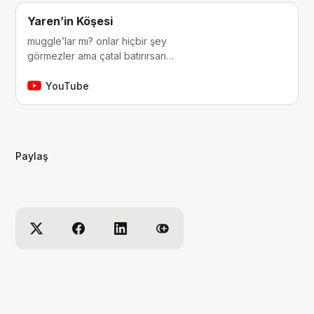
Yaren’in Köşesi
muggle’lar mı? onlar hiçbir şey
görmezler ama çatal batırırsan
hissederler. merhaba, ben Yaren.
çocukluğumdan beri tutkunu olduğum
YouTube
fantastik dünyalara, filmlere, kitaplara,
dizilere ve çizgi romanlara dair
videolar yapıyorum. ben bu videoları
yaparken çok eğleniyorum, eğer siz
Paylaş
de bana eşlik etmek isterseniz,
kanalımı takip edebilirsiniz :)