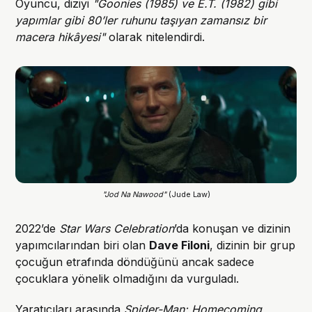
Oyuncu, diziyi
"Goonies (1985) ve E.T. (1982) gibi
yapımlar gibi 80’ler ruhunu taşıyan zamansız bir
macera hikâyesi"
olarak nitelendirdi.
"Jod Na Nawood" 
(Jude Law)
2022’de
Star Wars Celebration
’da konuşan ve dizinin
yapımcılarından biri olan
Dave Filoni
, dizinin bir grup
çocuğun etrafında döndüğünü ancak sadece
çocuklara yönelik olmadığını da vurguladı.
Yaratıcıları arasında
Spider-Man: Homecoming