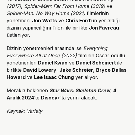
(2017)
,
Spider-Man: Far From Home (2019)
ve
Spider-Man: No Way Home (2021)
filmlerinin
yönetmeni
Jon Watts
ve
Chris Ford
’un yer aldığı
dizinin yapımcılığını Filoni ile birlikte
Jon Favreau
üstleniyor.
Dizinin yönetmenleri arasında ise
Everything
Everywhere All at Once (2022)
filminin Oscar ödüllü
yönetmenleri
Daniel Kwan
ve
Daniel Scheinert
ile
birlikte
David Lowery
,
Jake Schreier
,
Bryce Dallas
Howard
ve
Lee Isaac Chung
yer alıyor.
Merakla beklenen
Star Wars: Skeleton Crew
,
4
Aralık 2024
’te
Disney+
’ta yerini alacak.
Kaynak:
Variety