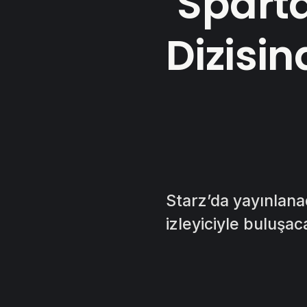
‘Spart
Dizisin
Starz’da yayınlan
izleyiciyle buluşac