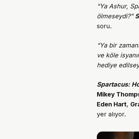
“Ya Ashur, Sp
ölmeseydi?”
S
soru.
“Ya bir zamanl
ve köle isyanı
hediye edilse
Spartacus: H
Mikey Thomp
Eden Hart
,
Gr
yer alıyor.