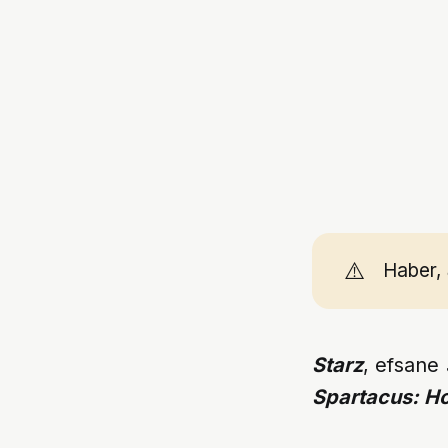
⚠️
Haber,
Starz
, efsane
Spartacus: H