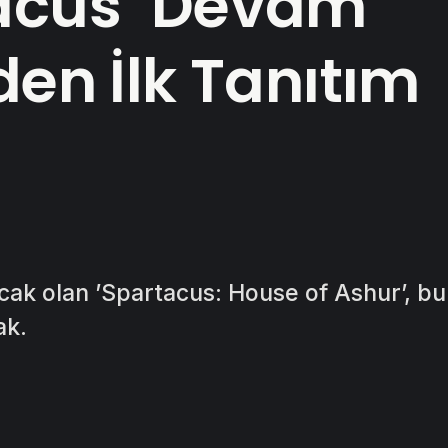
acus’ Devam
den İlk Tanıtım
acak olan ’Spartacus: House of Ashur’, b
ak.