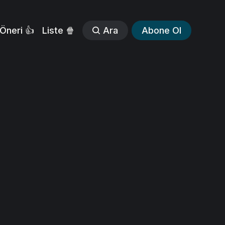
Öneri 👍
Liste 🍿
Ara
Abone Ol