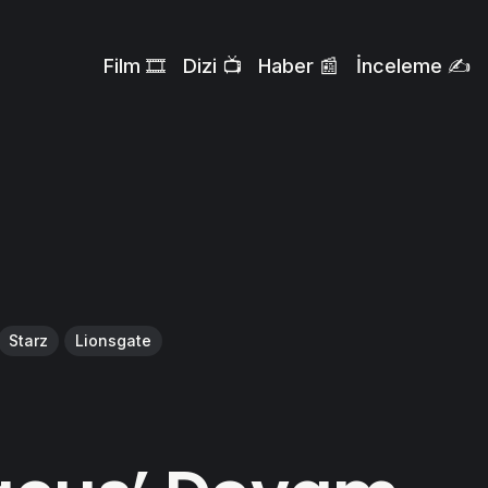
Film 🎞️
Dizi 📺
Haber 📰
İnceleme ✍️
Starz
Lionsgate