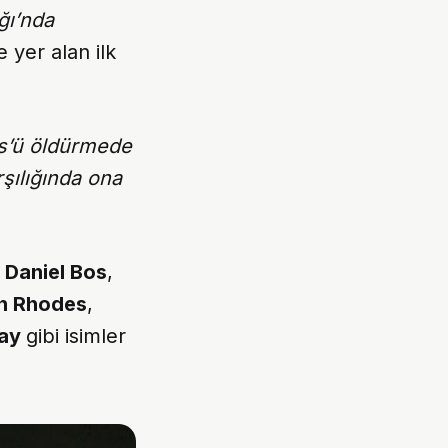
ğı’nda
 yer alan ilk
us’ü öldürmede
şılığında ona
,
Daniel Bos
,
n Rhodes
,
bay
gibi isimler