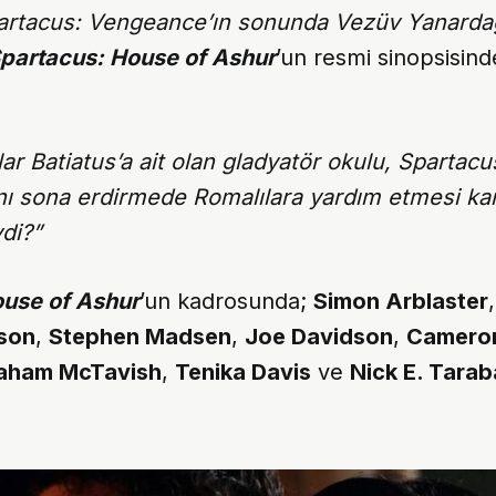
artacus: Vengeance’ın sonunda Vezüv Yanarda
partacus: House of Ashur
’un resmi sinopsisinde
ar Batiatus’a ait olan gladyatör okulu, Spartac
nı sona erdirmede Romalılara yardım etmesi kar
ydi?”
ouse of Ashur
’un kadrosunda;
Simon Arblaster
son
,
Stephen Madsen
,
Joe Davidson
,
Camero
aham McTavish
,
Tenika Davis
ve
Nick E. Tara