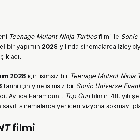
eni
Teenage Mutant Ninja Turtles
filmi ile
Sonic
el bir yapımın
2028
yılında sinemalarda izleyici
çıkladı.
sım 2028
için isimsiz bir
Teenage Mutant Ninja T
8
tarihi için yine isimsiz bir
Sonic Universe Event
edi. Ayrıca Paramount,
Top Gun
filmini 40. yılı ş
sayılı sinemalarda yeniden vizyona sokmayı pla
NT
filmi