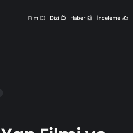
Film 🎞️
Dizi 📺
Haber 📰
İnceleme ✍️