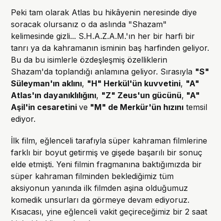
Peki tam olarak Atlas bu hikâyenin neresinde diye
soracak olursanız o da aslında "Shazam"
kelimesinde gizli... S.H.A.Z.A.M.'ın her bir harfi bir
tanrı ya da kahramanın isminin baş harfinden geliyor.
Bu da bu isimlerle özdeşleşmiş özelliklerin
Shazam'da toplandığı anlamına geliyor. Sırasıyla
"S"
Süleyman'ın aklını
,
"H" Herkül'ün kuvvetini
,
"A"
Atlas'ın dayanıklılığını
,
"Z" Zeus'un gücünü
,
"A"
Aşil'in cesaretini
ve
"M" de Merkür'ün hızını
temsil
ediyor.
İlk film, eğlenceli tarafıyla süper kahraman filmlerine
farklı bir boyut getirmiş ve gişede başarılı bir sonuç
elde etmişti. Yeni filmin fragmanına baktığımızda bir
süper kahraman filminden beklediğimiz tüm
aksiyonun yanında ilk filmden aşina olduğumuz
komedik unsurları da görmeye devam ediyoruz.
Kısacası, yine eğlenceli vakit geçireceğimiz bir 2 saat