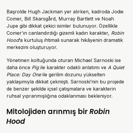
Başrolde Hugh Jackman yer alırken, kadroda Jodie
Comer, Bill Skarsgård, Murray Bartlett ve Noah
Jupe gibi dikkat çekici isimler bulunuyor. Özellikle
Comer’ın canlandırdığı gizemli kadın karakter,
Robin
Hood
’a kurtuluş ihtimali sunarak hikâyenin dramatik
merkezini oluşturuyor.
Yönetmen koltuğunda oturan Michael Sarnoski ise
daha önce
Pig
ile karakter odaklı anlatımı ve
A Quiet
Place: Day One
ile gerilim dozunu yükselten
yaklaşımıyla dikkat çekmişti. Sarnoski’nin bu projede
de benzer şekilde içsel çatışmalara ve karakterin
ruhsal yıpranmışlığına odaklanması bekleniyor.
Mitolojiden arınmış bir
Robin
Hood