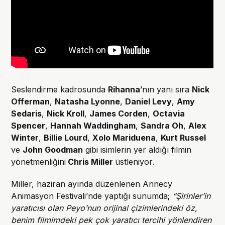
Seslendirme kadrosunda
Rihanna
’nın yanı sıra
Nick
Offerman
,
Natasha Lyonne
,
Daniel Levy
,
Amy
Sedaris
,
Nick Kroll
,
James Corden
,
Octavia
Spencer
,
Hannah Waddingham
,
Sandra Oh
,
Alex
Winter
,
Billie Lourd
,
Xolo Mariduena
,
Kurt Russel
ve
John Goodman
gibi isimlerin yer aldığı filmin
yönetmenliğini
Chris Miller
üstleniyor.
Miller, haziran ayında düzenlenen Annecy
Animasyon Festivali’nde yaptığı sunumda;
“Şirinler’in
yaratıcısı olan Peyo’nun orijinal çizimlerindeki öz,
benim filmimdeki pek çok yaratıcı tercihi yönlendiren