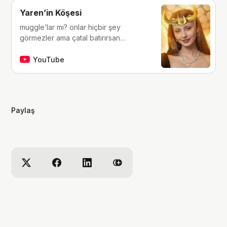
Yaren’in Köşesi
muggle’lar mı? onlar hiçbir şey
görmezler ama çatal batırırsan
hissederler. merhaba, ben Yaren.
çocukluğumdan beri tutkunu olduğum
YouTube
fantastik dünyalara, filmlere, kitaplara,
dizilere ve çizgi romanlara dair
videolar yapıyorum. ben bu videoları
yaparken çok eğleniyorum, eğer siz
Paylaş
de bana eşlik etmek isterseniz,
kanalımı takip edebilirsiniz :)