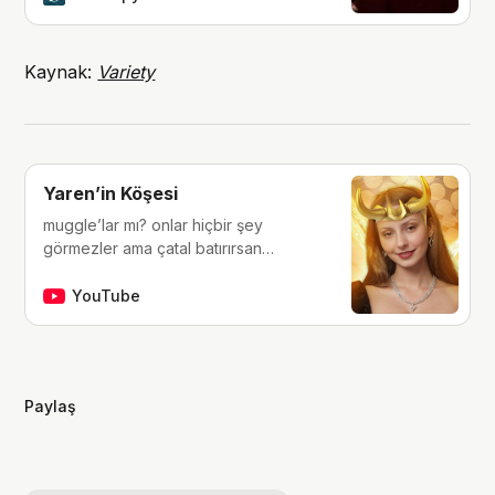
mi?”
Kaynak:
Variety
Yaren’in Köşesi
muggle’lar mı? onlar hiçbir şey
görmezler ama çatal batırırsan
hissederler. merhaba, ben Yaren.
çocukluğumdan beri tutkunu olduğum
YouTube
fantastik dünyalara, filmlere, kitaplara,
dizilere ve çizgi romanlara dair
videolar yapıyorum. ben bu videoları
yaparken çok eğleniyorum, eğer siz
Paylaş
de bana eşlik etmek isterseniz,
kanalımı takip edebilirsiniz :)