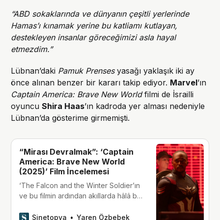
“ABD sokaklarında ve dünyanın çeşitli yerlerinde
Hamas’ı kınamak yerine bu katliamı kutlayan,
destekleyen insanlar göreceğimizi asla hayal
etmezdim.”
Lübnan’daki
Pamuk Prenses
yasağı yaklaşık iki ay
önce alınan benzer bir kararı takip ediyor.
Marvel
’ın
Captain America: Brave New World
filmi de İsrailli
oyuncu
Shira Haas
’ın kadroda yer alması nedeniyle
Lübnan’da gösterime girmemişti.
“Mirası Devralmak”: ‘Captain
America: Brave New World
(2025)’ Film İncelemesi
‘The Falcon and the Winter Soldier’ın
ve bu filmin ardından akıllarda hâlâ bir
soru var: “Sam Wilson, Steve
Rogers’ın mirasına sahip çıkabilecek
Sinetopya
Yaren Özbebek