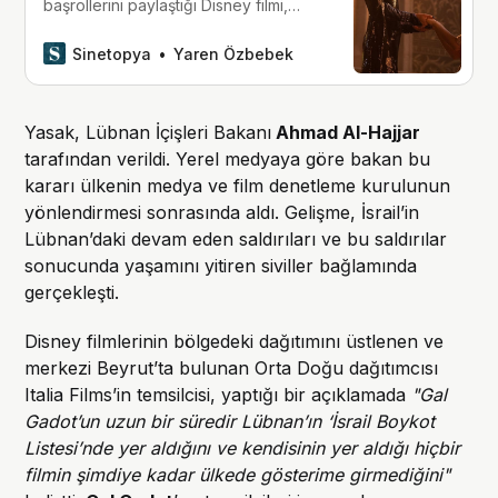
başrollerini paylaştığı Disney filmi,
IMDb’den 2.0 puan alarak tarihin en
kötü filmlerinden biri olmaya aday
Sinetopya
Yaren Özbebek
oldu.
Yasak, Lübnan İçişleri Bakanı
Ahmad Al-Hajjar
tarafından verildi. Yerel medyaya göre bakan bu
kararı ülkenin medya ve film denetleme kurulunun
yönlendirmesi sonrasında aldı. Gelişme, İsrail’in
Lübnan’daki devam eden saldırıları ve bu saldırılar
sonucunda yaşamını yitiren siviller bağlamında
gerçekleşti.
Disney filmlerinin bölgedeki dağıtımını üstlenen ve
merkezi Beyrut’ta bulunan Orta Doğu dağıtımcısı
Italia Films’in temsilcisi, yaptığı bir açıklamada
"Gal
Gadot’un uzun bir süredir Lübnan’ın ‘İsrail Boykot
Listesi’nde yer aldığını ve kendisinin yer aldığı hiçbir
filmin şimdiye kadar ülkede gösterime girmediğini"