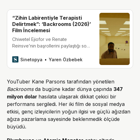
“Zihin Labirentiyle Terapisti
Delirtmek”: ‘Backrooms (2026)’
Film İncelemesi
Chiwetel Ejiofor ve Renate
Reinsve’nin başrollerini paylaştığı son
zamanların en çok konuşulan filmi
‘Backrooms’, fiziksel bir kaçış
Sinetopya
Yaren Özbebek
hikayesinin ötesine geçerek, insanın
kendi travmalarıyla inşa ettiği o
klostrofobik koridorlarda şifacının
YouTuber Kane Parsons tarafından yönetilen
nasıl kurbana dönüştüğünü gösteriyor.
Backrooms
da bugüne kadar dünya çapında
347
milyon dolar
hasılata ulaşarak dikkat çekici bir
performans sergiledi. Her iki film de sosyal medya
etkisi, genç izleyicilerin yoğun ilgisi ve güçlü ağızdan
ağıza pazarlama sayesinde beklenmedik ölçüde
büyüdü.