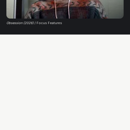
Obsession (2026)
 / Focus Features