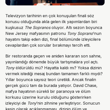
Televizyon tarihinin en çok konuşulan finali söz
konusu olduğunda akla gelen ilk yapımlardan biri
kuşkusuz
The Sopranos
oluyor. Altı sezon boyunca
New Jersey mafyasının patronu
Tony Soprano
’nun
hayatını takip eden dizi, final bölümünde izleyicilere
cevaplardan çok sorular bırakmayı tercih etti.
Bir restoranda geçen ve aniden kararan son sahne,
yayınlandığı dönemde büyük tartışmalara yol açtı.
Tony
öldürüldü mü? Hayatta kaldı mı? Yoksa dizinin
vermek istediği mesaj bundan tamamen farklı mıydı?
Yıllar boyunca sayısız teori üretildi. Ancak finalin
gerçek gücü tam da burada yatıyor. David Chase,
mafya hayatının sürekli bir paranoya ve ölüm
korkusu üzerine kurulu olduğunu gösterirken
izleyiciyi de
Tony
’nin zihnine yerleştiriyor. Sonucun
kesin olarak açıklanmaması, dizinin ölüm ve