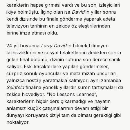
karakterin hapse girmesi vardı ve bu son, izleyicileri
ikiye bölmüştü. İlginç olan ise
David
’in yıllar sonra
kendi dizisinde bu finale gönderme yaparak adeta
televizyon tarihinin en zekice öz eleştirilerinden
birine imza atması oldu.
24 yıl boyunca
Larry David
’in bitmek bilmeyen
talihsizliklerini ve sosyal felaketlerini izledikten sonra
gelen final bölümü, dizinin ruhuna son derece sadık
kalıyor. Eski karakterlere yapılan göndermeler,
sürpriz konuk oyuncular ve meta mizah unsurları,
yalnızca nostalji yaratmakla kalmıyor; aynı zamanda
Seinfeld
finaline yönelik yıllardır süren tartışmaları da
zekice hicvediyor. “No Lessons Learned”,
karakterlerin hiçbir ders çıkarmadığı ve hayatın
anlamsız küçük çatışmalarının devam ettiği bir
dünyayı koruyarak diziyi tam da olması gerektiği gibi
noktalıyor.