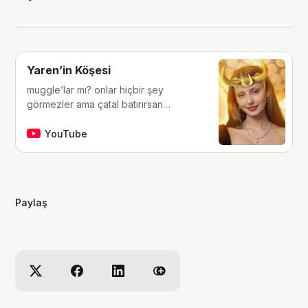
Yaren’in Köşesi
muggle’lar mı? onlar hiçbir şey
görmezler ama çatal batırırsan
hissederler. merhaba, ben Yaren.
çocukluğumdan beri tutkunu olduğum
YouTube
fantastik dünyalara, filmlere, kitaplara,
dizilere ve çizgi romanlara dair
videolar yapıyorum. ben bu videoları
yaparken çok eğleniyorum, eğer siz
Paylaş
de bana eşlik etmek isterseniz,
kanalımı takip edebilirsiniz :)