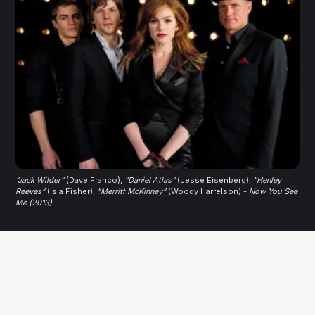
"Jack Wilder"
 (Dave Franco), 
"Daniel Atlas"
 (Jesse Eisenberg), 
"Henley
Reeves"
 (Isla Fisher), 
"Merritt McKinney"
 (Woody Harrelson) - 
Now You See
Me (2013)