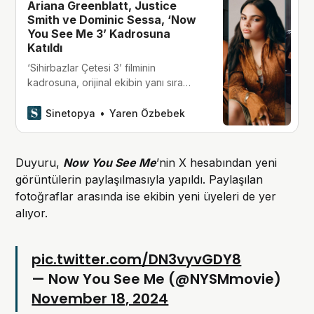
Ariana Greenblatt, Justice
Smith ve Dominic Sessa, ‘Now
You See Me 3’ Kadrosuna
Katıldı
‘Sihirbazlar Çetesi 3’ filminin
kadrosuna, orijinal ekibin yanı sıra
yeni nesil oyunculardan Ariana
Greenblatt, Justice Smith ve Dominic
Sinetopya
Yaren Özbebek
Sessa dahil oldu.
Duyuru,
Now You See Me
’nin X hesabından yeni
görüntülerin paylaşılmasıyla yapıldı. Paylaşılan
fotoğraflar arasında ise ekibin yeni üyeleri de yer
alıyor.
pic.twitter.com/DN3vyvGDY8
— Now You See Me (@NYSMmovie)
November 18, 2024