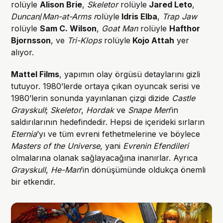
rolüyle
Alison Brie
,
Skeletor
rolüyle
Jared Leto
,
Duncan
/
Man-at-Arms r
olüyle
Idris Elba
,
Trap Jaw
rolüyle
Sam C. Wilson
,
Goat Man
rolüyle
Hafthor
Bjornsson
, ve
Tri-Klops
rolüyle
Kojo Attah
yer
alıyor.
Mattel Films
, yapımın olay örgüsü detaylarını gizli
tutuyor. 1980’lerde ortaya çıkan oyuncak serisi ve
1980’lerin sonunda yayınlanan çizgi dizide
Castle
Grayskull
;
Skeletor
,
Hordak
ve
Snape Men
’in
saldırılarının hedefindedir. Hepsi de içerideki sırların
Eternia
’yı ve tüm evreni fethetmelerine ve böylece
Masters of the Universe
, yani
Evrenin Efendileri
olmalarına olanak sağlayacağına inanırlar. Ayrıca
Grayskull
,
He-Man
’in dönüşümünde oldukça önemli
bir etkendir.