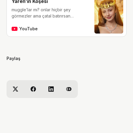
Yaren’in Köşesi
muggle’lar mı? onlar hiçbir şey
görmezler ama çatal batırırsan
hissederler. merhaba, ben Yaren.
çocukluğumdan beri tutkunu olduğum
YouTube
fantastik dünyalara, filmlere, kitaplara,
dizilere ve çizgi romanlara dair
videolar yapıyorum. ben bu videoları
yaparken çok eğleniyorum, eğer siz
Paylaş
de bana eşlik etmek isterseniz,
kanalımı takip edebilirsiniz :)