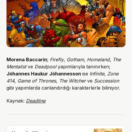
Morena Baccarin
;
Firefly
,
Gotham
,
Homeland
,
The
Mentalist
ve
Deadpool
yapımlarıyla tanınırken;
Jóhannes Haukur Jóhannesson
ise
Infinite
,
Zone
414
,
Game of Thrones
,
The Witcher
ve
Succession
gibi yapımlarda canlandırdığı karakterlerle biliniyor.
Kaynak:
Deadline