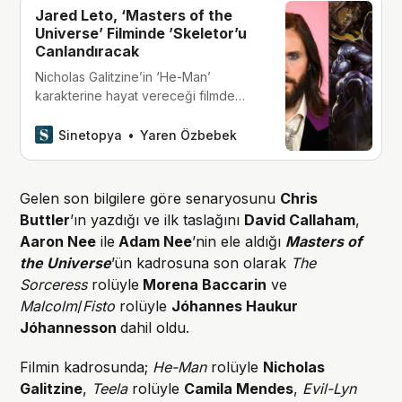
Jared Leto, ‘Masters of the
Universe’ Filminde ’Skeletor’u
Canlandıracak
Nicholas Galitzine’in ‘He-Man’
karakterine hayat vereceği filmde
kötü adam rolünün sahibi Jared Leto
oldu. Film, 5 Haziran 2026’da
Sinetopya
Yaren Özbebek
vizyonda.
Gelen son bilgilere göre senaryosunu
Chris
Buttler
’ın yazdığı ve ilk taslağını
David Callaham
,
Aaron Nee
ile
Adam Nee
’nin ele aldığı
Masters of
the Universe
’ün kadrosuna
son olarak
The
Sorceress
rolüyle
Morena Baccarin
ve
Malcolm
/
Fisto
rolüyle
Jóhannes Haukur
Jóhannesson
dahil oldu.
Filmin kadrosunda;
He-Man
rolüyle
Nicholas
Galitzine
,
Teela
rolüyle
Camila Mendes
,
Evil-Lyn