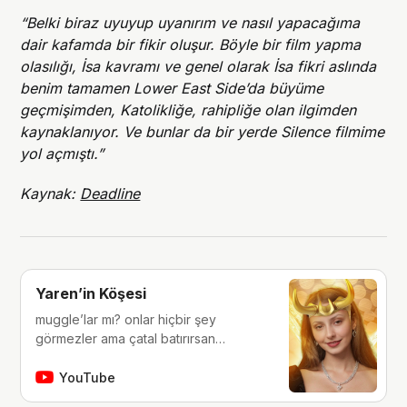
“Belki biraz uyuyup uyanırım ve nasıl yapacağıma
dair kafamda bir fikir oluşur. Böyle bir film yapma
olasılığı, İsa kavramı ve genel olarak İsa fikri aslında
benim tamamen Lower East Side’da büyüme
geçmişimden, Katolikliğe, rahipliğe olan ilgimden
kaynaklanıyor. Ve bunlar da bir yerde Silence filmime
yol açmıştı.”
Kaynak:
Deadline
Yaren’in Köşesi
muggle’lar mı? onlar hiçbir şey
görmezler ama çatal batırırsan
hissederler. merhaba, ben Yaren.
çocukluğumdan beri tutkunu olduğum
YouTube
fantastik dünyalara, filmlere, kitaplara,