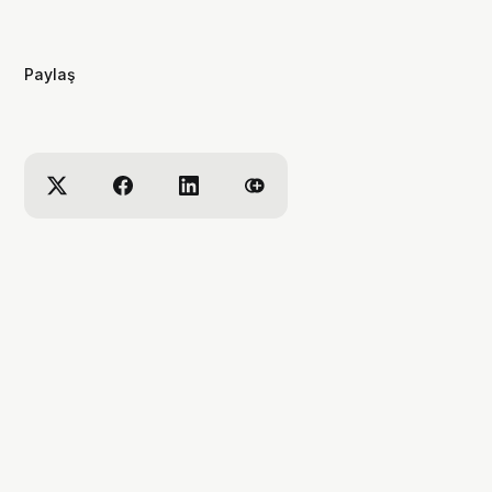
dizilere ve çizgi romanlara dair
videolar yapıyorum. ben bu videoları
yaparken çok eğleniyorum, eğer siz
Paylaş
de bana eşlik etmek isterseniz,
kanalımı takip edebilirsiniz :)