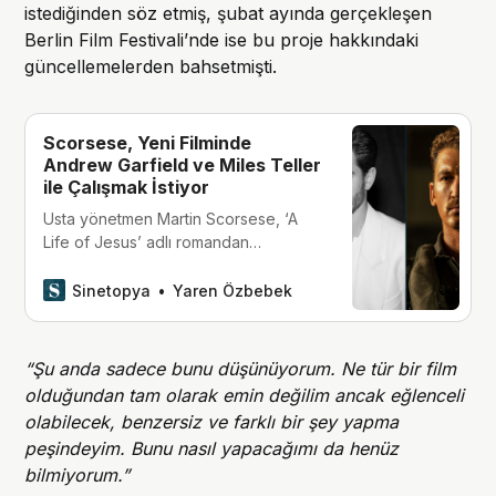
istediğinden söz etmiş, şubat ayında gerçekleşen
Berlin Film Festivali’nde ise bu proje hakkındaki
güncellemelerden bahsetmişti.
Scorsese, Yeni Filminde
Andrew Garfield ve Miles Teller
ile Çalışmak İstiyor
Usta yönetmen Martin Scorsese, ‘A
Life of Jesus’ adlı romandan
uyarlanacak ve Hz. İsa’nın hayatına
odaklanacak yeni filminde Andrew
Sinetopya
Yaren Özbebek
Garfield ve Miles Teller ile çalışmak
istiyor.
“Şu anda sadece bunu düşünüyorum. Ne tür bir film
olduğundan tam olarak emin değilim ancak eğlenceli
olabilecek, benzersiz ve farklı bir şey yapma
peşindeyim. Bunu nasıl yapacağımı da henüz
bilmiyorum.”