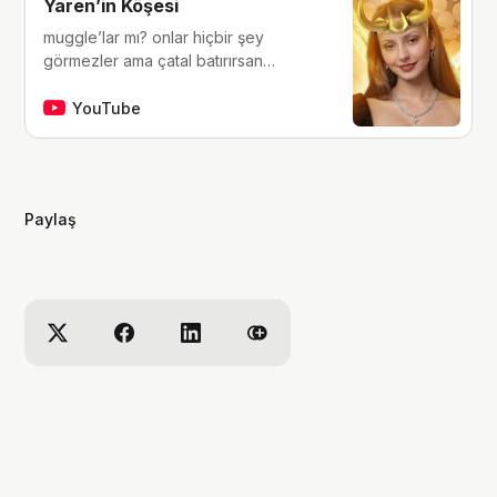
Yaren’in Köşesi
muggle’lar mı? onlar hiçbir şey
görmezler ama çatal batırırsan
hissederler. merhaba, ben Yaren.
çocukluğumdan beri tutkunu olduğum
YouTube
fantastik dünyalara, filmlere, kitaplara,
dizilere ve çizgi romanlara dair
videolar yapıyorum. ben bu videoları
yaparken çok eğleniyorum, eğer siz
Paylaş
de bana eşlik etmek isterseniz,
kanalımı takip edebilirsiniz :)