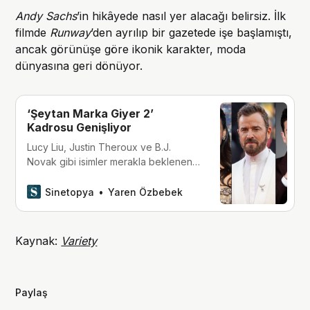
Andy Sachs
’in hikâyede nasıl yer alacağı belirsiz. İlk
filmde
Runway
’den ayrılıp bir gazetede işe başlamıştı,
ancak görünüşe göre ikonik karakter, moda
dünyasına geri dönüyor.
‘Şeytan Marka Giyer 2’
Kadrosu Genişliyor
Lucy Liu, Justin Theroux ve B.J.
Novak gibi isimler merakla beklenen
devam filminin kadrosuna dahil oldu.
Sinetopya
Yaren Özbebek
Kaynak:
Variety
Paylaş