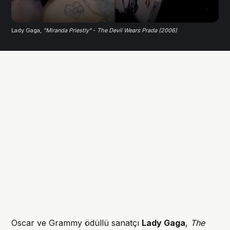
Lady Gaga, 
"Miranda Priestly"
 - 
The Devil Wears Prada (2006)
Oscar ve Grammy ödüllü sanatçı
Lady Gaga
,
The