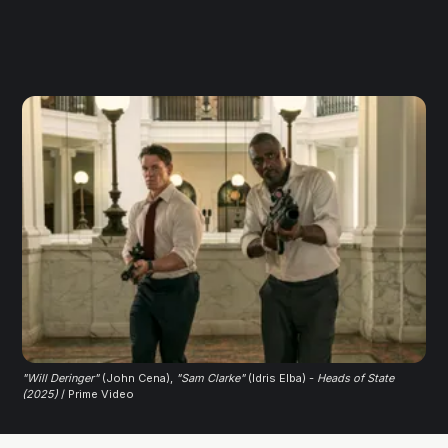
"Will Deringer"
 (John Cena), 
"Sam Clarke"
 (Idris Elba) -
Heads of State
(2025)
/ Prime Video