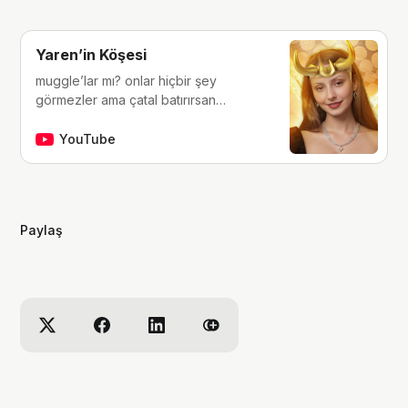
Yaren’in Köşesi
muggle’lar mı? onlar hiçbir şey
görmezler ama çatal batırırsan
hissederler. merhaba, ben Yaren.
çocukluğumdan beri tutkunu olduğum
YouTube
fantastik dünyalara, filmlere, kitaplara,
dizilere ve çizgi romanlara dair
videolar yapıyorum. ben bu videoları
yaparken çok eğleniyorum, eğer siz
Paylaş
de bana eşlik etmek isterseniz,
kanalımı takip edebilirsiniz :)