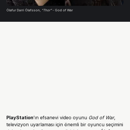
Ólafur Darri Ólafsson, 
"Thor"
 - God of War 
PlayStation
’ın efsanevi video oyunu
God of War
,
televizyon uyarlaması için önemli bir oyuncu seçimini