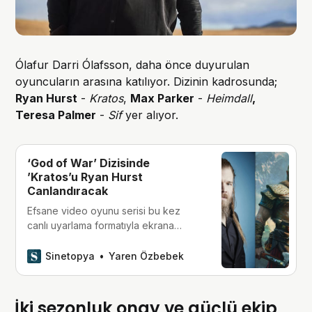
Ólafur Darri Ólafsson, daha önce duyurulan
oyuncuların arasına katılıyor. Dizinin kadrosunda;
Ryan Hurst
-
Kratos
,
Max Parker
-
Heimdall
,
Teresa Palmer
-
Sif
yer alıyor.
‘God of War’ Dizisinde
’Kratos’u Ryan Hurst
Canlandıracak
Efsane video oyunu serisi bu kez
canlı uyarlama formatıyla ekrana
gelirken, ‘Kratos’ rolü tanıdık bir isme
emanet edildi.
Sinetopya
Yaren Özbebek
İki sezonluk onay ve güçlü ekip