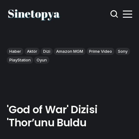
Haber
Aktör
Dizi
Amazon MGM
Prime Video
Sony
PlayStation
Oyun
'God of War' Dizisi
'Thor’unu Buldu