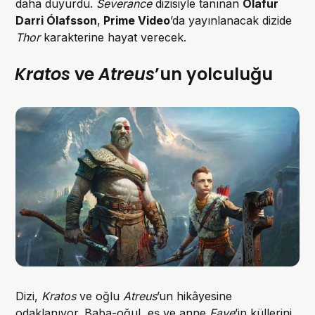
daha duyurdu.
Severance
dizisiyle tanınan
Ólafur
Darri Ólafsson
,
Prime Video
’da yayınlanacak dizide
Thor
karakterine hayat verecek.
Kratos
ve
Atreus
’un yolculuğu
Dizi,
Kratos
ve oğlu
Atreus
’un hikâyesine
odaklanıyor. Baba-oğul, eş ve anne
Faye
’in küllerini