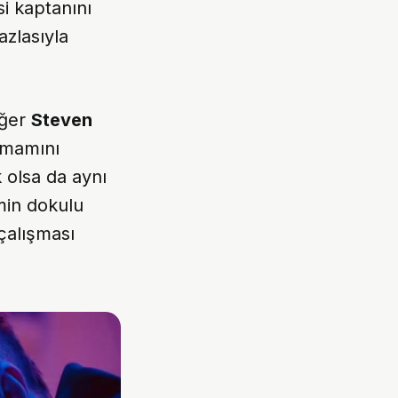
i kaptanını
azlasıyla
iğer
Steven
tamamını
 olsa da aynı
min dokulu
çalışması