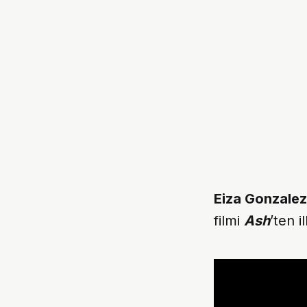
Eiza Gonzalez
filmi
Ash
’ten 