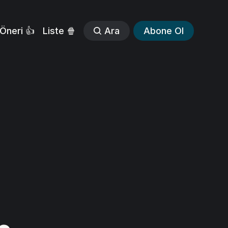
Öneri 👍
Liste 🍿
Ara
Abone Ol