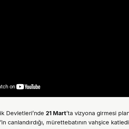
ik Devletleri’nde
21 Mart
’ta vizyona girmesi pl
’in canlandırdığı, mürettebatının vahşice katledil