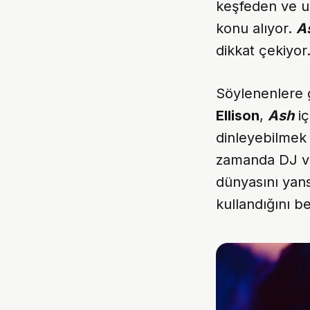
keşfeden ve uz
konu alıyor.
A
dikkat çekiyor
Söylenenlere 
Ellison
,
Ash
iç
dinleyebilmek 
zamanda DJ ve
dünyasını yans
kullandığını bel