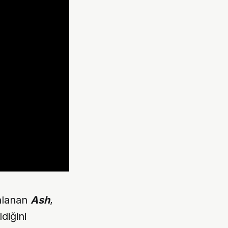
anlanan
Ash
,
diğini