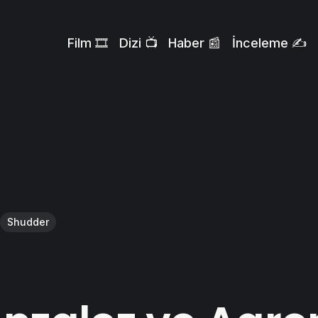
Film 🎞️
Dizi 📺
Haber 📰
İnceleme ✍️
Shudder