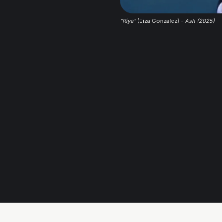
"Riya"
 (Eiza Gonzalez) - 
Ash (2025)