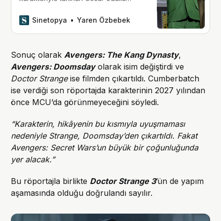
oyuncu Robert Downey Jr., 2026
yılında vizyona girecek olan
Sinetopya
Yaren Özbebek
‘Avengers: Doomsday’ filminde
’Doctor Doom’a hayat verecek.
Sonuç olarak
Avengers: The Kang Dynasty
,
Avengers: Doomsday
olarak isim değiştirdi ve
Doctor Strange
ise filmden çıkartıldı. Cumberbatch
ise verdiği son röportajda karakterinin 2027 yılından
önce MCU’da görünmeyeceğini söyledi.
“Karakterin, hikâyenin bu kısmıyla uyuşmaması
nedeniyle Strange, Doomsday’den çıkartıldı. Fakat
Avengers: Secret Wars’un büyük bir çoğunluğunda
yer alacak.”
Bu röportajla birlikte
Doctor Strange 3
’ün de yapım
aşamasında olduğu doğrulandı sayılır.