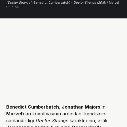
"Doctor Strange"
 (Benedict Cumberbatch) -
Doctor Strange (2016)
 / Marvel 
Studios
Benedict Cumberbatch
,
Jonathan Majors
’ın
Marvel
’dan kovulmasının ardından, kendisinin
canlandırdığı
Doctor Strange
karakterinin, artık