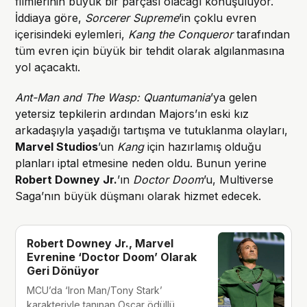
filmlerinin büyük bir parçası olacağı konuşuluyor.
İddiaya göre,
Sorcerer Supreme
’in çoklu evren
içerisindeki eylemleri,
Kang the Conqueror
tarafından
tüm evren için büyük bir tehdit olarak algılanmasına
yol açacaktı.
Ant-Man and The Wasp: Quantumania
’ya gelen
yetersiz tepkilerin ardından Majors’ın eski kız
arkadaşıyla yaşadığı tartışma ve tutuklanma olayları,
Marvel Studios
’un
Kang
için hazırlamış olduğu
planları iptal etmesine neden oldu. Bunun yerine
Robert Downey Jr.
’ın
Doctor Doom
’u, Multiverse
Saga’nın büyük düşmanı olarak hizmet edecek.
Robert Downey Jr., Marvel
Evrenine ‘Doctor Doom’ Olarak
Geri Dönüyor
MCU’da ‘Iron Man/Tony Stark’
karakteriyle tanınan Oscar ödüllü