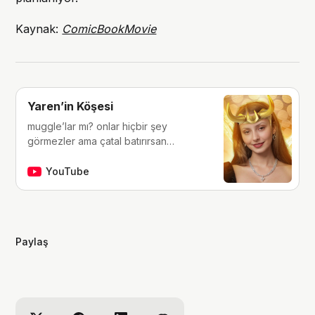
Kaynak:
ComicBookMovie
Yaren’in Köşesi
muggle’lar mı? onlar hiçbir şey
görmezler ama çatal batırırsan
hissederler. merhaba, ben Yaren.
çocukluğumdan beri tutkunu olduğum
YouTube
fantastik dünyalara, filmlere, kitaplara,
dizilere ve çizgi romanlara dair
videolar yapıyorum. ben bu videoları
yaparken çok eğleniyorum, eğer siz
Paylaş
de bana eşlik etmek isterseniz,
kanalımı takip edebilirsiniz :)