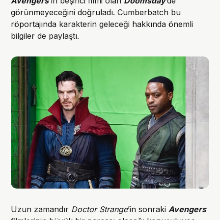
Avengers
’ın beşinci filmi olan
Doomsday
’de
görünmeyeceğini doğruladı. Cumberbatch bu
röportajında karakterin geleceği hakkında önemli
bilgiler de paylaştı.
Uzun zamandır
Doctor Strange
’in sonraki
Avengers