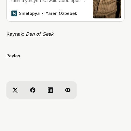
tahtına yürüyen ‘Oswald Cobblepot’ın
öyküsü, akıl almaz performanslarla
hayat buluyor.
Sinetopya
Yaren Özbebek
Kaynak:
Den of Geek
Paylaş