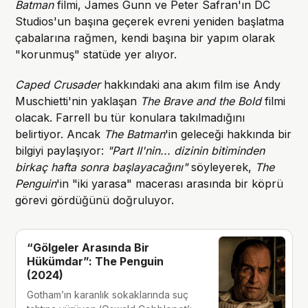
Batman
filmi, James Gunn ve Peter Safran'ın DC
Studios'un başına geçerek evreni yeniden başlatma
çabalarına rağmen, kendi başına bir yapım olarak
"korunmuş" statüde yer alıyor.
Caped Crusader
hakkındaki ana akım film ise Andy
Muschietti'nin yaklaşan
The Brave and the Bold
filmi
olacak. Farrell bu tür konulara takılmadığını
belirtiyor. Ancak
The Batman
'in geleceği hakkında bir
bilgiyi paylaşıyor:
"Part II'nin... dizinin bitiminden
birkaç hafta sonra başlayacağını"
söyleyerek,
The
Penguin
'in "iki yarasa" macerası arasında bir köprü
görevi gördüğünü doğruluyor.
“Gölgeler Arasında Bir
Hükümdar”: The Penguin
(2024)
Gotham’ın karanlık sokaklarında suç