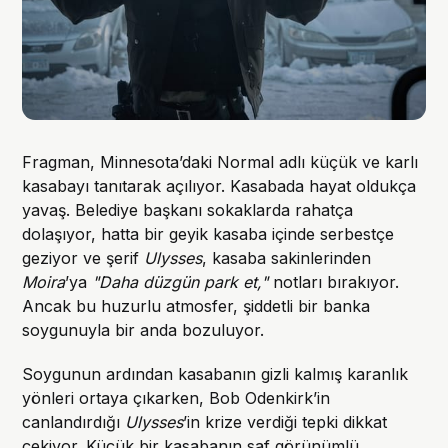
Fragman, Minnesota’daki Normal adlı küçük ve karlı
kasabayı tanıtarak açılıyor. Kasabada hayat oldukça
yavaş. Belediye başkanı sokaklarda rahatça
dolaşıyor, hatta bir geyik kasaba içinde serbestçe
geziyor ve şerif
Ulysses
, kasaba sakinlerinden
Moira
’ya
"Daha düzgün park et,"
notları bırakıyor.
Ancak bu huzurlu atmosfer, şiddetli bir banka
soygunuyla bir anda bozuluyor.
Soygunun ardından kasabanın gizli kalmış karanlık
yönleri ortaya çıkarken, Bob Odenkirk’in
canlandırdığı
Ulysses
’in krize verdiği tepki dikkat
çekiyor. Küçük bir kasabanın saf görünümlü