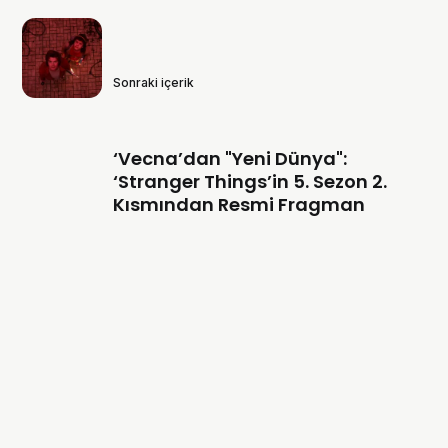
Sonraki içerik
‘Vecna’dan "Yeni Dünya":
‘Stranger Things’in 5. Sezon 2.
Kısmından Resmi Fragman