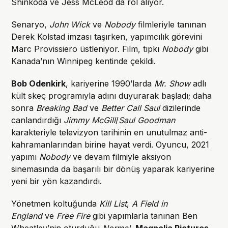
Shinkoda ve Jess McLeod da rol alıyor.
Senaryo,
John Wick
ve
Nobody
filmleriyle tanınan
Derek Kolstad imzası taşırken, yapımcılık görevini
Marc Provissiero üstleniyor. Film, tıpkı
Nobody
gibi
Kanada’nın Winnipeg kentinde çekildi.
Bob Odenkirk
, kariyerine 1990’larda
Mr. Show
adlı
kült skeç programıyla adını duyurarak başladı; daha
sonra
Breaking Bad
ve
Better Call Saul
dizilerinde
canlandırdığı
Jimmy McGill
/
Saul Goodman
karakteriyle televizyon tarihinin en unutulmaz anti-
kahramanlarından birine hayat verdi. Oyuncu, 2021
yapımı
Nobody
ve devam filmiyle aksiyon
sinemasında da başarılı bir dönüş yaparak kariyerine
yeni bir yön kazandırdı.
Yönetmen koltuğunda
Kill List
,
A Field in
England
ve
Free Fire
gibi yapımlarla tanınan Ben
Wheatley’nin oturduğu
Normal
,
Magnolia Pictures