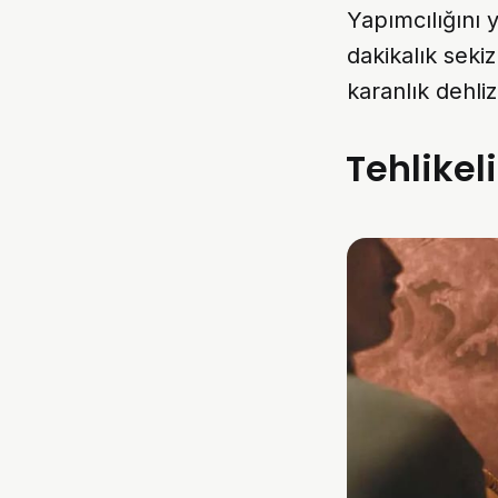
Yapımcılığını 
dakikalık seki
karanlık dehli
Tehlikel