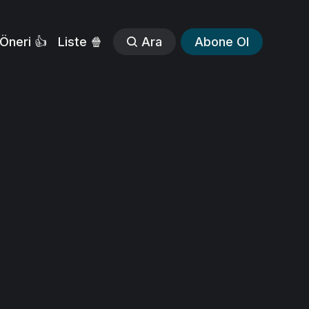
Öneri 👍
Liste 🍿
Ara
Abone Ol