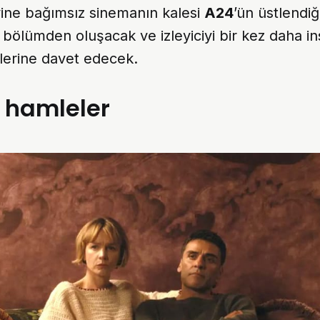
yine bağımsız sinemanın kalesi
A24
’ün üstlendiği
z bölümden oluşacak ve izleyiciyi bir kez daha i
zlerine davet edecek.
i hamleler