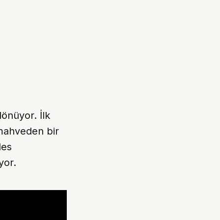
dönüyor. İlk
 mahveden bir
les
yor.