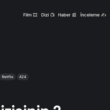
Film 🎞️
Dizi 📺
Haber 📰
İnceleme ✍️
Netflix
A24