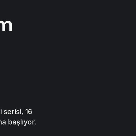
ım
serisi, 16
na başlıyor.