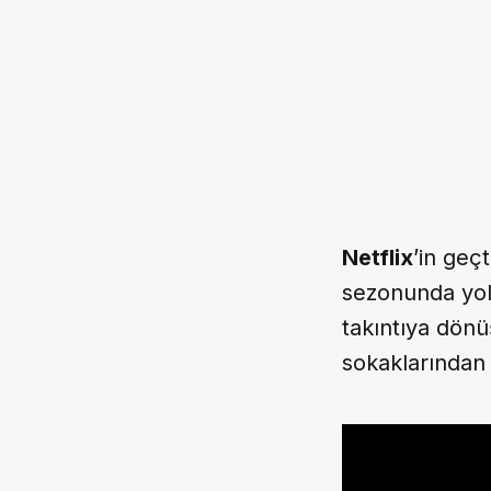
Netflix
’in geç
sezonunda yol 
takıntıya dönü
sokaklarından e