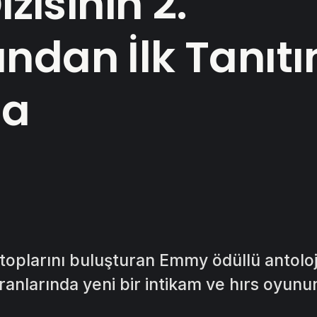
izisinin 2.
ndan İlk Tanıt
da
toplarını buluşturan Emmy ödüllü antoloji 
ranlarında yeni bir intikam ve hırs oyunu