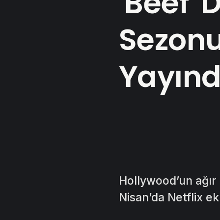
'Beef' D
Sezonu
Yayın
Hollywood’un ağır 
Nisan’da Netflix ek