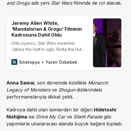
and Grogu
adlı yeni
Star Wars
filminde de rol alacak.
Jeremy Allen White,
‘Mandalorian & Grogu’ Filminin
Kadrosuna Dahil Oldu
Ünlü oyuncu, Star Wars evrenine
‘Jabba the Hutt’ın oğlu ‘Rotta the Hutt’
olarak dahil oluyor.
Sinetopya
Yaren Özbebek
Anna Sawai
, son dönemde özellikle
Monarch:
Legacy of Monsters
ve
Shogun
dizilerindeki
performanslarıyla dikkat çekti.
Kadroya dahil olan isimlerden bir diğeri
Hidetoshi
Nishijima
ise
Drive My Car
ve
Silent Parade
gibi
yapımlarla uluslararası alanda büyük beğeni topladı.