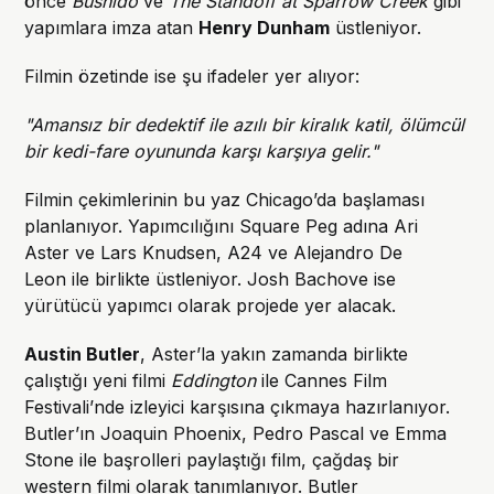
önce
Bushido
ve
The Standoff at Sparrow Creek
gibi
yapımlara imza atan
Henry Dunham
üstleniyor.
Filmin özetinde ise şu ifadeler yer alıyor:
"Amansız bir dedektif ile azılı bir kiralık katil, ölümcül
bir kedi-fare oyununda karşı karşıya gelir."
Filmin çekimlerinin bu yaz Chicago’da başlaması
planlanıyor. Yapımcılığını Square Peg adına Ari
Aster ve Lars Knudsen, A24 ve Alejandro De
Leon ile birlikte üstleniyor. Josh Bachove ise
yürütücü yapımcı olarak projede yer alacak.
Austin Butler
, Aster’la yakın zamanda birlikte
çalıştığı yeni filmi
Eddington
ile Cannes Film
Festivali’nde izleyici karşısına çıkmaya hazırlanıyor.
Butler’ın Joaquin Phoenix, Pedro Pascal ve Emma
Stone ile başrolleri paylaştığı film, çağdaş bir
western filmi olarak tanımlanıyor. Butler