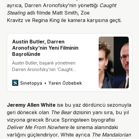
ayrıca, Darren Aronofsky’nin yönettiği
Caught
Stealing
adlı filmde Matt Smith, Zoe
Kravitz ve Regina King ile kamera karşısına geçti.
Austin Butler, Darren
Aronofsky’nin Yeni Filminin
Başrolünde
Austin Butler, başarılı yönetmen
Darren Aronofsky’nin ‘Caught
Stealing’ filminde eski bir beyzbol
oyuncusuna hayat verecek.
Sinetopya
Yaren Özbebek
Jeremy Allen White
ise bu yaz dördüncü sezonuyla
geri dönecek olan
The Bear
dizisinin yanı sıra, bu yıl
vizyona girecek Bruce Springsteen biyografisi
Deliver Me From Nowhere
ile sinema alanındaki
varlığını güçlendiriyor. White ayrıca
The Mandalorian