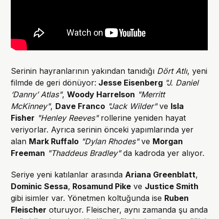
Serinin hayranlarının yakından tanıdığı
Dört Atlı
, yeni
filmde de geri dönüyor:
Jesse Eisenberg
"J. Daniel
‘Danny’ Atlas"
,
Woody Harrelson
"Merritt
McKinney"
,
Dave Franco
"Jack Wilder"
ve
Isla
Fisher
"Henley Reeves"
rollerine yeniden hayat
veriyorlar. Ayrıca serinin önceki yapımlarında yer
alan
Mark Ruffalo
"Dylan Rhodes"
ve
Morgan
Freeman
"Thaddeus Bradley"
da kadroda yer alıyor.
Seriye yeni katılanlar arasında
Ariana Greenblatt
,
Dominic Sessa
,
Rosamund Pike
ve
Justice Smith
gibi isimler var. Yönetmen koltuğunda ise
Ruben
Fleischer
oturuyor. Fleischer, aynı zamanda şu anda