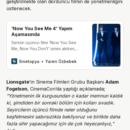
geliştirilmekte olan dördüncü filmin de yönetmenliğini
üstlenecek.
‘Now You See Me 4’ Yapım
Aşamasında
Serinin üçüncü filmi ‘Now You See
Me, Now You Don’t’ ismini alırken,
dördüncü filmin de yolda olduğu
açıklandı.
Sinetopya
Yaren Özbebek
Lionsgate
'in Sinema Filmleri Grubu Başkanı
Adam
Fogelson
, CinemaCon’da yaptığı açıklamada;
"Yönetmenin ilk kurgusundan o kadar memnun kaldık
ki, şimdiden bir sonraki bölüm için kolları sıvadık.
Seyircilerin üçüncü filmde neler olduğunu
keşfetmesini sabırsızlıkla bekliyoruz ve birlikte daha
fazla sihir yapacağımız için de çok heyecanlıyız,"