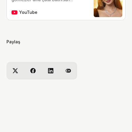
hissederler. merhaba, ben Yaren.
çocukluğumdan beri tutkunu olduğum
YouTube
fantastik dünyalara, filmlere, kitaplara,
dizilere ve çizgi romanlara dair
videolar yapıyorum. ben bu videoları
yaparken çok eğleniyorum, eğer siz
Paylaş
de bana eşlik etmek isterseniz,
kanalımı takip edebilirsiniz :)