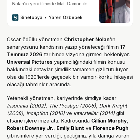
Nolan’ın yeni filminde Matt Damon ile
birlikte başrol oynayacak.
Sinetopya
Yaren Özbebek
Oscar ödüllü yönetmen
Christopher Nolan
’ın
senaryosunu kendisinin yazıp yöneteceği filmin
17
Temmuz 2026
tarihinde vizyona girmesi bekleniyor.
Universal Pictures
yapımcılığındaki filmin konusu
hakkındaki detaylar şimdilik tamamen gizli tutuluyor
olsa da 1920’lerde geçecek bir vampir-korku hikayesi
olacağı tahminler arasında.
Yetenekli yönetmen, kariyerinde şimdiye kadar
Insomnia (2002)
,
The Prestige (2006)
,
Dark Knight
(2008)
,
Inception (2010)
ve
Interstellar (2014)
gibi
efsane işlere imza attı. Kadrosunda
Cillian Murphy
,
Robert Downey Jr.
,
Emily Blunt
ve
Florence Pugh
gibi isimlere yer verdiği, geçtiğimiz yıla damga vuran