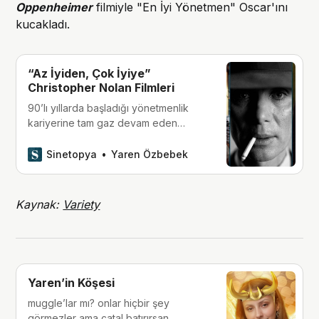
Oppenheimer
filmiyle "En İyi Yönetmen" Oscar'ını
kucakladı.
“Az İyiden, Çok İyiye”
Christopher Nolan Filmleri
90’lı yıllarda başladığı yönetmenlik
kariyerine tam gaz devam eden
Christopher Nolan, koleksiyonuna son
olarak ‘Oppenheimer’ gibi bir
Sinetopya
Yaren Özbebek
başyapıt ekledi. Peki bu film, “Nolan
filmleri” arasında kendisine hangi
sırada yer bulabilir?
Kaynak:
Variety
Yaren’in Köşesi
muggle’lar mı? onlar hiçbir şey
görmezler ama çatal batırırsan