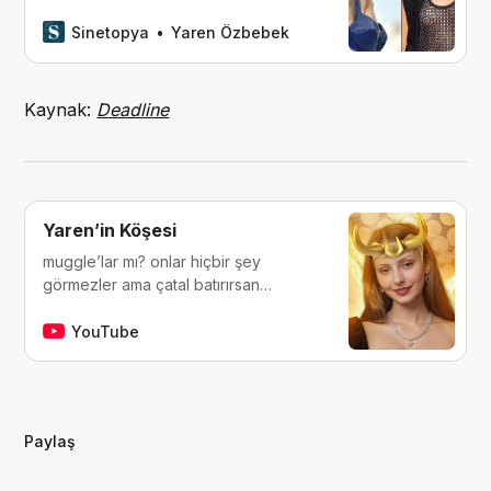
Sinetopya
Yaren Özbebek
Kaynak:
Deadline
Yaren’in Köşesi
muggle’lar mı? onlar hiçbir şey
görmezler ama çatal batırırsan
hissederler. merhaba, ben Yaren.
çocukluğumdan beri tutkunu olduğum
YouTube
fantastik dünyalara, filmlere, kitaplara,
dizilere ve çizgi romanlara dair
videolar yapıyorum. ben bu videoları
yaparken çok eğleniyorum, eğer siz
Paylaş
de bana eşlik etmek isterseniz,
kanalımı takip edebilirsiniz :)