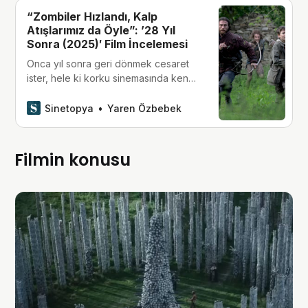
“Zombiler Hızlandı, Kalp
Atışlarımız da Öyle”: ’28 Yıl
Sonra (2025)′ Film İncelemesi
Onca yıl sonra geri dönmek cesaret
ister, hele ki korku sinemasında kendi
türünü yaratmış bir seriyse… ’28 Yıl
Sonra’ bu cesareti gösteriyor, ama
Sinetopya
Yaren Özbebek
bazı yükleri de beraberinde getiriyor.
Filmin konusu