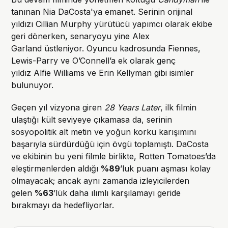
tanınan Nia DaCosta'ya emanet. Serinin orijinal
yıldızı Cillian Murphy yürütücü yapımcı olarak ekibe
geri dönerken, senaryoyu yine Alex
Garland üstleniyor. Oyuncu kadrosunda Fiennes,
Lewis-Parry ve O’Connell’a ek olarak genç
yıldız Alfie Williams ve Erin Kellyman gibi isimler
bulunuyor.
Geçen yıl vizyona giren
28 Years Later
, ilk filmin
ulaştığı kült seviyeye çıkamasa da, serinin
sosyopolitik alt metin ve yoğun korku karışımını
başarıyla sürdürdüğü için övgü toplamıştı. DaCosta
ve ekibinin bu yeni filmle birlikte, Rotten Tomatoes’da
eleştirmenlerden aldığı
%89
’luk puanı aşması kolay
olmayacak; ancak aynı zamanda izleyicilerden
gelen
%63
’lük daha ılımlı karşılamayı geride
bırakmayı da hedefliyorlar.