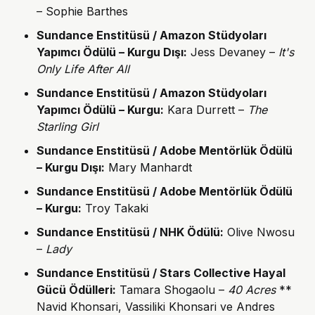
– Sophie Barthes
Sundance Enstitüsü / Amazon Stüdyoları
Yapımcı Ödülü – Kurgu
Dışı:
Jess Devaney –
It's
Only Life After All
Sundance Enstitüsü / Amazon Stüdyoları
Yapımcı Öd
ülü – Kurgu:
Kara Durrett –
The
Starling Girl
Sundance Enstitüsü / Adobe Mentörlük Ödülü
– Kurgu Dışı:
Mary Manhardt
Sundance Enstitüsü / Adobe Mentörlük Ödülü
– Kurgu:
Troy Takaki
Sundance Enstitüsü / NHK Ödülü:
Olive Nwosu
–
Lady
Sundance Enstitüsü / Stars Collective Hayal
Gücü Ödülleri:
Tamara Shogaolu –
40 Acres
**
Navid Khonsari, Vassiliki Khonsari ve Andres