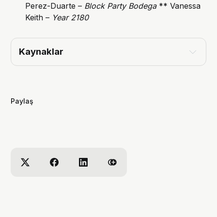
Perez-Duarte –
Block Party Bodega
** Vanessa
Keith –
Year 2180
Kaynaklar
Variety – Sundance Winners: ‘A Thousand and
One’ Takes U.S. Dramatic Jury Prize
(Complete List)
Paylaş
TheWrap – Sundance 2023: ‘A Thousand and
One,’ ‘Radical’ Win Top Awards