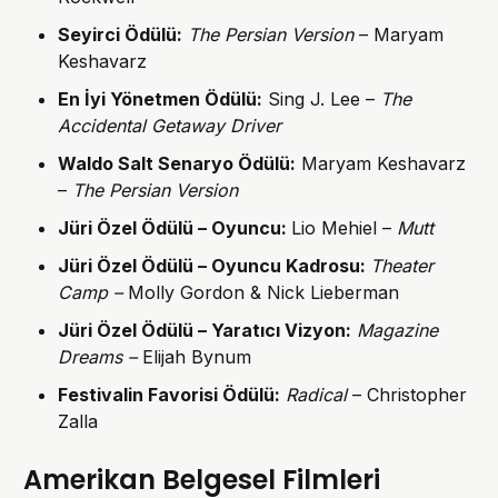
Seyirci Ödülü
:
The Persian Version
– Maryam
Keshavarz
En İyi Yönetmen Ödülü:
Sing J. Lee –
The
Accidental Getaway Driver
Waldo Salt
Senaryo Ödülü
:
Maryam Keshavarz
–
The Persian Version
Jüri Özel Ödülü – Oyuncu
:
Lio Mehiel –
Mutt
Jüri Özel Ödülü – Oyuncu Kadrosu
:
Theater
Camp –
Molly Gordon & Nick Lieberman
Jüri Özel Ödülü – Yaratıcı Vizyon
:
Magazine
Dreams –
Elijah Bynum
Festivalin Favorisi Ödülü
:
Radical
– Christopher
Zalla
Amerikan Belgesel Filmleri