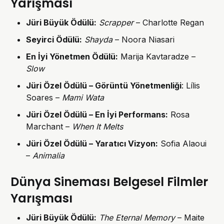
Yarışması
Jüri Büyük Ödülü
:
Scrapper
– Charlotte Regan
Seyirci Ödülü
:
Shayda
– Noora Niasari
En İyi Yönetmen Ödülü
:
Marija Kavtaradze –
Slow
Jüri Özel Ödülü – Görüntü Yönetmenliği
: Lílis
Soares –
Mami Wata
Jüri Özel Ödülü – En İyi Performans
:
Rosa
Marchant –
When It Melts
Jüri Özel Ödülü – Yaratıcı Vizyon
:
Sofia Alaoui
–
Animalia
Dünya Sineması Belgesel Filmler
Yarışması
Jüri Büyük Ödülü
:
The Eternal Memory
– Maite