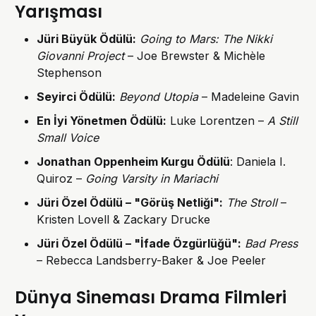
Yarışması
Jüri Büyük Ödülü
:
Going to Mars: The Nikki
Giovanni Project
– Joe Brewster & Michèle
Stephenson
Seyirci Ödülü
:
Beyond Utopia
– Madeleine Gavin
En İyi Yönetmen Ödülü
:
Luke Lorentzen –
A Still
Small Voice
Jonathan Oppenheim
Kurgu Ödülü
: Daniela I.
Quiroz –
Going Varsity in Mariachi
Jüri Özel Ödülü – "Görüş Netliği"
:
The Stroll
–
Kristen Lovell & Zackary Drucke
Jüri Özel Ödülü –
"İfade Özgürlüğü":
Bad Press
– Rebecca Landsberry-Baker & Joe Peeler
Dünya Sineması Drama Filmleri