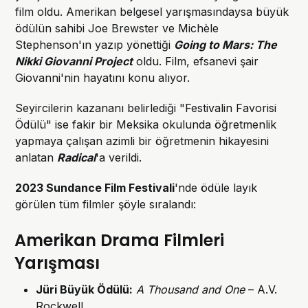
film oldu. Amerikan belgesel yarışmasındaysa büyük
ödülün sahibi Joe Brewster ve Michèle
Stephenson'ın yazıp yönettiği
Going to Mars: The
Nikki Giovanni Project
oldu. Film, efsanevi şair
Giovanni'nin hayatını konu alıyor.
Seyircilerin kazananı belirlediği "Festivalin Favorisi
Ödülü" ise fakir bir Meksika okulunda öğretmenlik
yapmaya çalışan azimli bir öğretmenin hikayesini
anlatan
Radical
'a verildi.
2023 Sundance Film Festivali
'nde ödüle layık
görülen tüm filmler şöyle sıralandı:
Amerikan Drama Filmleri
Yarışması
Jüri Büyük Ödülü
:
A Thousand and One
– A.V.
Rockwell