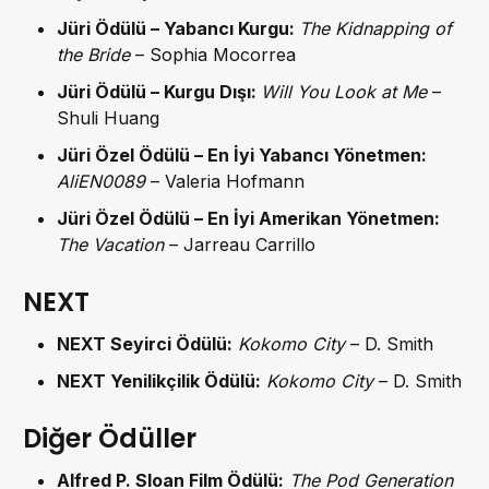
Jüri Ödülü – Yabancı Kurgu
:
The Kidnapping of
the Bride
– Sophia Mocorrea
Jüri Ödülü – Kurgu Dışı
:
Will You Look at Me
–
Shuli Huang
Jüri Özel Ödülü – En İyi Yabancı Yönetmen
:
AliEN0089
– Valeria Hofmann
Jüri Özel Ödülü – En İyi Amerikan Yönetmen
:
The Vacation
– Jarreau Carrillo
NEXT
NEXT
Seyirci Ödülü
:
Kokomo City
– D. Smith
NEXT
Yenilikçilik Ödülü
:
Kokomo City
– D. Smith
Diğer Ödüller
Alfred P. Sloan Film Ödülü:
The Pod Generation