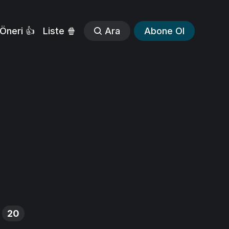
Öneri 👍
Liste 🍿
Ara
Abone Ol
20