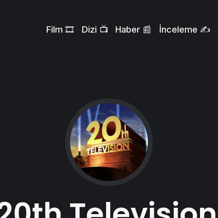
Film 🎞️
Dizi 📺
Haber 📰
İnceleme ✍️
20th Television