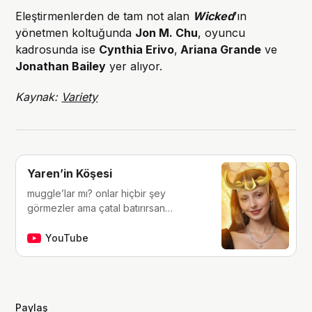
Eleştirmenlerden de tam not alan
Wicked
’ın
yönetmen koltuğunda
Jon M. Chu
, oyuncu
kadrosunda ise
Cynthia Erivo
,
Ariana Grande
ve
Jonathan Bailey
yer alıyor.
Kaynak:
Variety
Yaren’in Köşesi
muggle’lar mı? onlar hiçbir şey
görmezler ama çatal batırırsan
hissederler. merhaba, ben Yaren.
çocukluğumdan beri tutkunu olduğum
YouTube
fantastik dünyalara, filmlere, kitaplara,
dizilere ve çizgi romanlara dair
videolar yapıyorum. ben bu videoları
yaparken çok eğleniyorum, eğer siz
Paylaş
de bana eşlik etmek isterseniz,