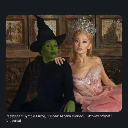
"Elphaba"
 (Cynthia Erivo), 
"Glinda"
 (Ariana Grande) - 
Wicked (2024)
 / 
Universal