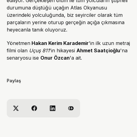
ediliyor. Gerçekleşen ölüm ile tüm yolcuların şüpheli
durumuna düştüğü uçağın Atlas Okyanusu
üzerindeki yolculuğunda, biz seyirciler olarak tüm
parçaların yerine oturup gerçeğin açığa çıkmasına
heyecanla tanık oluyoruz.
Yönetmen
Hakan Kerim Karademir
'in ilk uzun metraj
filmi olan
Uçuş 811
'in hikayesi
Ahmet Saatçioğlu
'na
senaryosu ise
Onur Özcan
'a ait.
Paylaş