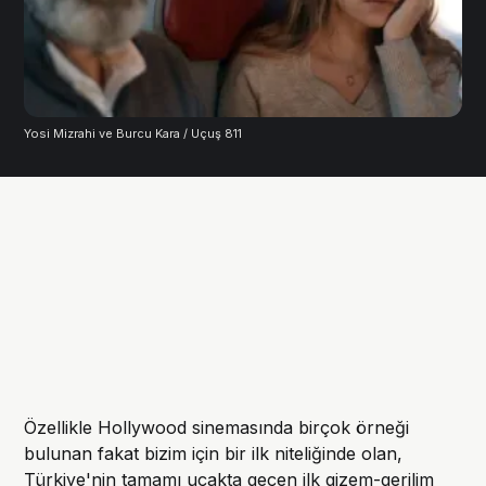
Yosi Mizrahi ve Burcu Kara / Uçuş 811
Özellikle Hollywood sinemasında birçok örneği
bulunan fakat bizim için bir ilk niteliğinde olan,
Türkiye'nin tamamı uçakta geçen ilk gizem-gerilim