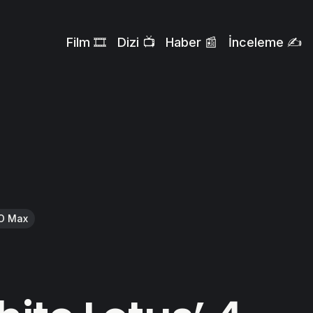
Film 🎞️
Dizi 📺
Haber 📰
İnceleme ✍️
O Max