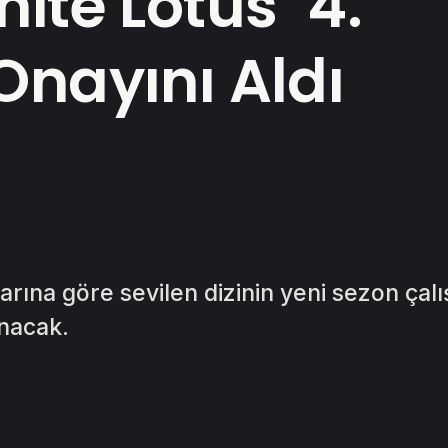
ite Lotus’ 4.
Onayını Aldı
rına göre sevilen dizinin yeni sezon çal
anacak.