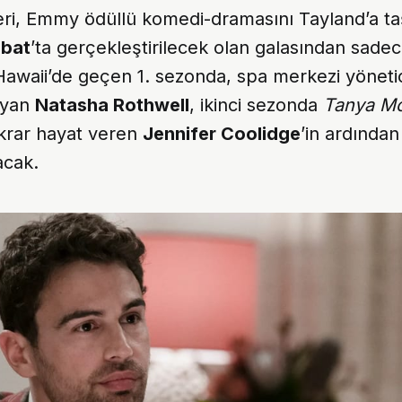
ri, Emmy ödüllü komedi-dramasını Tayland’a ta
ubat
’ta gerçekleştirilecek olan galasından sadec
Hawaii’de geçen 1. sezonda, spa merkezi yöneti
ayan
Natasha Rothwell
, ikinci sezonda
Tanya M
ekrar hayat veren
Jennifer Coolidge
’in ardında
acak.