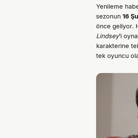
Yenileme habe
sezonun
16 Ş
önce geliyor. 
Lindsey
’i oyn
karakterine t
tek oyuncu ol