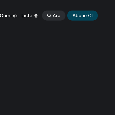
Öneri 👍
Liste 🍿
Ara
Abone Ol