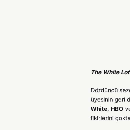
The White Lo
Dördüncü sezo
üyesinin geri 
White
,
HBO
v
fikirlerini çokt