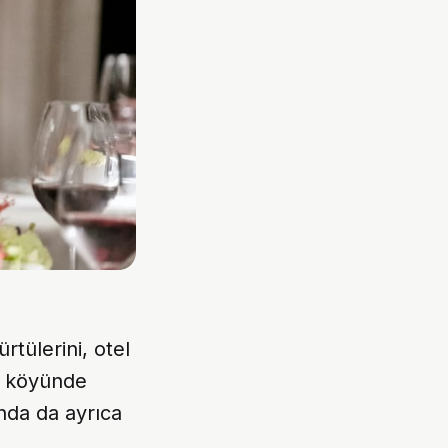
rtülerini, otel
l köyünde
onda da ayrıca