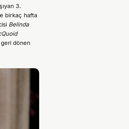
şıyan 3.
e birkaç hafta
cisi
Belinda
cQuoid
n geri dönen