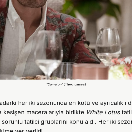
"Cameron"
 (Theo James)
adarki her iki sezonunda en kötü ve ayrıcalıklı dü
e kesişen maceralarıyla birlikte
White Lotus
tati
sorunlu tatilci gruplarını konu aldı. Her iki sez
ölüme yer verildi.