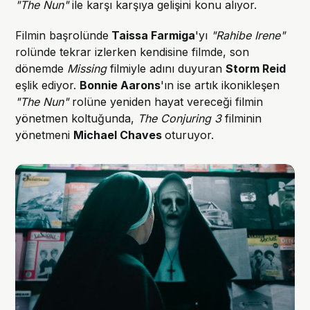
"The Nun"
ile karşı karşıya gelişini konu alıyor.
Filmin başrolünde
Taissa Farmiga
'yı
"Rahibe Irene"
rolünde tekrar izlerken kendisine filmde, son
dönemde
Missing
filmiyle adını duyuran
Storm Reid
eşlik ediyor.
Bonnie Aarons
'ın ise artık ikonikleşen
"The Nun"
rolüne yeniden hayat vereceği filmin
yönetmen koltuğunda,
The Conjuring 3
filminin
yönetmeni
Michael Chaves
oturuyor.