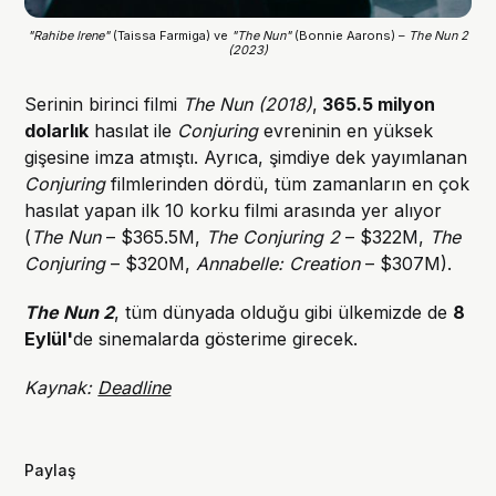
"Rahibe Irene"
(Taissa Farmiga) ve
"The Nun"
(Bonnie Aarons) –
The Nun 2
(2023)
Serinin birinci filmi
The Nun (2018)
,
365.5 milyon
dolarlık
hasılat ile
Conjuring
evreninin en yüksek
gişesine imza atmıştı. Ayrıca, şimdiye dek yayımlanan
Conjuring
filmlerinden dördü, tüm zamanların en çok
hasılat yapan ilk 10 korku filmi arasında yer alıyor
(
The Nun
– $365.5M,
The Conjuring 2
– $322M,
The
Conjuring
– $320M,
Annabelle: Creation
– $307M).
The Nun 2
, tüm dünyada olduğu gibi ülkemizde de
8
Eylül'
de sinemalarda gösterime girecek.
Kaynak:
Deadline
Paylaş