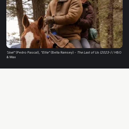
"Joel"
 (Pedro Pascal), 
"Ellie"
 (Bella Ramsey) - 
The Last of Us (2023-)
/ HBO 
& Max