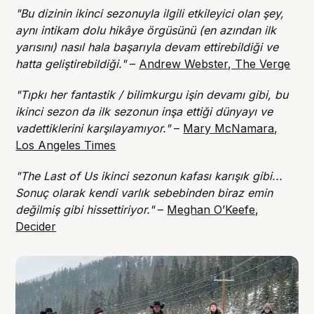
"Bu dizinin ikinci sezonuyla ilgili etkileyici olan şey,
aynı intikam dolu hikâye örgüsünü (en azından ilk
yarısını) nasıl hala başarıyla devam ettirebildiği ve
hatta geliştirebildiği."
–
Andrew Webster, The Verge
"Tıpkı her fantastik / bilimkurgu işin devamı gibi, bu
ikinci sezon da ilk sezonun inşa ettiği dünyayı ve
vadettiklerini karşılayamıyor."
–
Mary McNamara,
Los Angeles Times
"The Last of Us ikinci sezonun kafası karışık gibi...
Sonuç olarak kendi varlık sebebinden biraz emin
değilmiş gibi hissettiriyor."
–
Meghan O’Keefe,
Decider