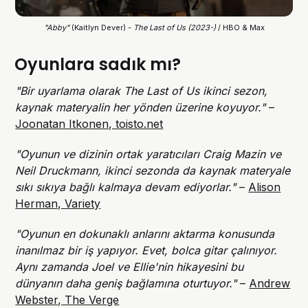
"Abby" 
(Kaitlyn Dever) -
 The Last of Us (2023-) 
/ HBO & Max
Oyunlara sadık mı?
"Bir uyarlama olarak The Last of Us ikinci sezon,
kaynak materyalin her yönden üzerine koyuyor."
–
Joonatan Itkonen, toisto.net
"Oyunun ve dizinin ortak yaratıcıları Craig Mazin ve
Neil Druckmann, ikinci sezonda da kaynak materyale
sıkı sıkıya bağlı kalmaya devam ediyorlar."
–
Alison
Herman, Variety
"Oyunun en dokunaklı anlarını aktarma konusunda
inanılmaz bir iş yapıyor. Evet, bolca gitar çalınıyor.
Aynı zamanda Joel ve Ellie'nin hikayesini bu
dünyanın daha geniş bağlamına oturtuyor."
–
Andrew
Webster, The Verge