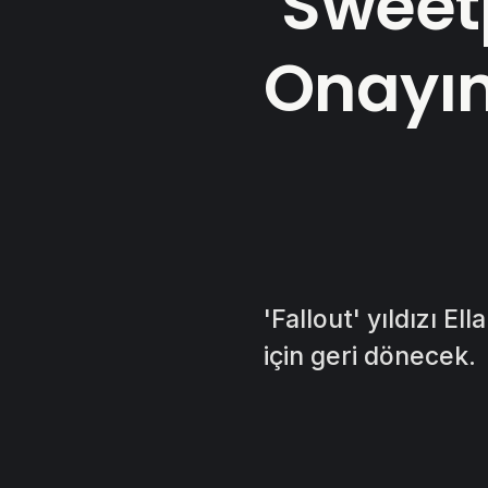
‘Sweet
Onayın
'Fallout' yıldızı El
için geri dönecek.