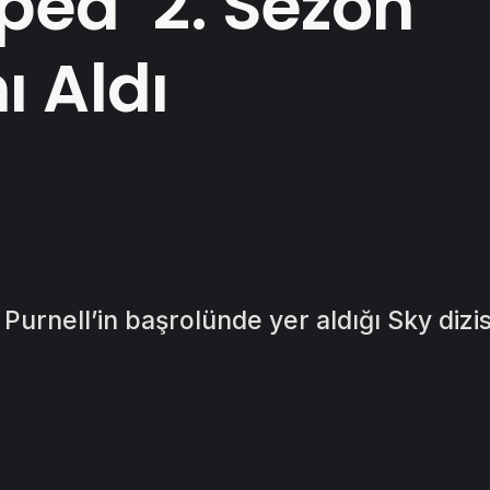
pea’ 2. Sezon
ı Aldı
la Purnell’in başrolünde yer aldığı Sky dizi