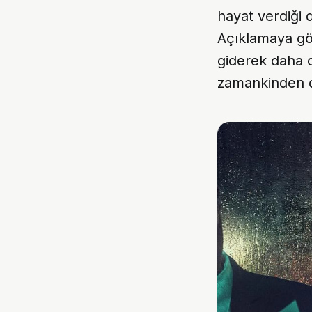
hayat verdiği d
Açıklamaya gö
giderek daha d
zamankinden d