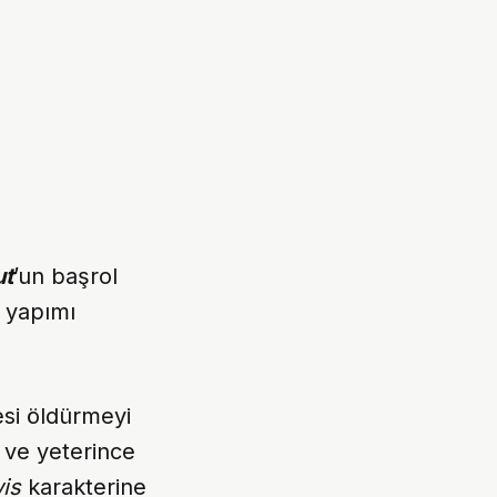
ut
’un başrol
yapımı
esi öldürmeyi
 ve yeterince
is
karakterine