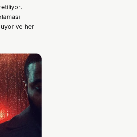
etiliyor.
aklaması
uşuyor ve her