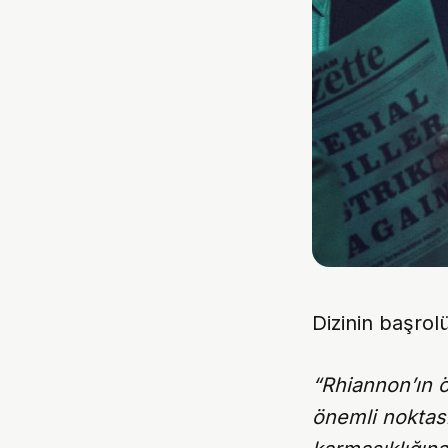
Dizinin başrol
“Rhiannon’ın 
önemli noktası