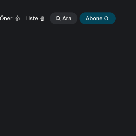
Öneri 👍
Liste 🍿
Ara
Abone Ol