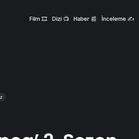
Film 🎞️
Dizi 📺
Haber 📰
İnceleme ✍️
rz