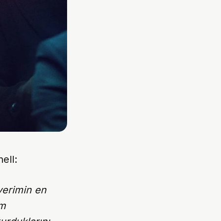
ell:
yerimin en
üm