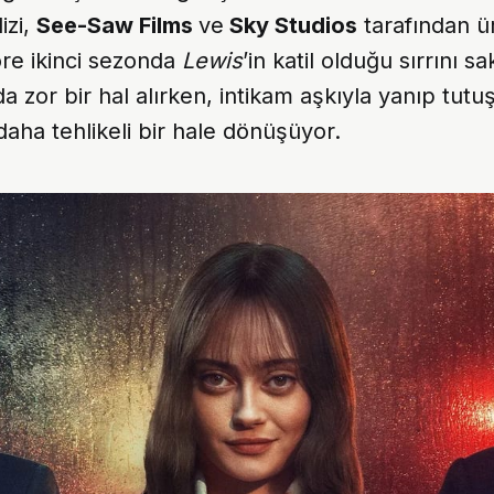
izi,
See-Saw Films
ve
Sky Studios
tarafından ür
re ikinci sezonda
Lewis
’in katil olduğu sırrını s
a zor bir hal alırken, intikam aşkıyla yanıp tut
aha tehlikeli bir hale dönüşüyor.