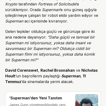
Krypto
tarafından
Fortress of Solicitude
’a
sürükleniyor. Orada
Superman
’e onu güneş ışığıyla
iyileştirmeye çalışan bir robot ekibi yardım ediyor ve
Superman
acı içerisinde kıvranıyor.
Gelen tepkiler oldukça güçlü ve görünüşe göre iki
ana nedene dayanıyor:
"Daha güçlü ve tanrısal bir
Superman mi istiyorsunuz, yoksa daha insani ve
savunmasız bir Superman mi? Oldukça ciddi bir
Superman filmi mi istiyorsunuz, yoksa daha komik
bir Superman mi?"
David Corenswet
,
Rachel Brosnahan
ve
Nicholas
Hoult
’un başrollerini paylaştığı
Superman
,
11
Temmuz
’da sinemalarda yerini alacak.
’Superman’den Yeni Tanıtım
James Gunn yönetmenliğindeki yeni