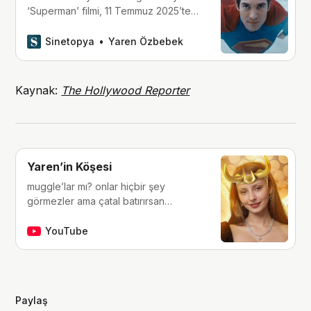
‘Superman’ filmi, 11 Temmuz 2025’te
sinemalarda.
Sinetopya
Yaren Özbebek
Kaynak:
The Hollywood Reporter
Yaren’in Köşesi
muggle’lar mı? onlar hiçbir şey
görmezler ama çatal batırırsan
hissederler. merhaba, ben Yaren.
çocukluğumdan beri tutkunu olduğum
YouTube
fantastik dünyalara, filmlere, kitaplara,
dizilere ve çizgi romanlara dair
videolar yapıyorum. ben bu videoları
yaparken çok eğleniyorum, eğer siz
Paylaş
de bana eşlik etmek isterseniz,