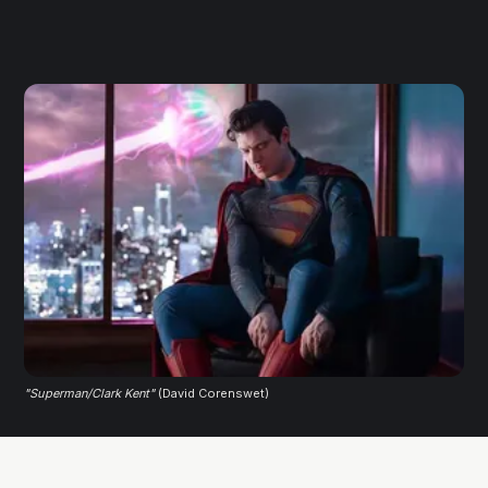
"Superman/Clark Kent"
 (David Corenswet)