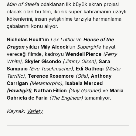
Man of Steel
’a odaklanan ilk büyük ekran projesi
olacak olan bu film, ikonik süper kahramanın uzaylı
kökenlerini, insan yetiştirilme tarzıyla harmanlama
çabalarını konu alıyor.
Nicholas Hoult
’un
Lex Luthor
ve
House of the
Dragon
yıldızı
Mily Alcock
’un
Supergirl
’e hayat
vereceği filmde, kadroyu
Wendell Pierce
(Perry
White),
Skyler Gisondo
(Jimmy Olsen)
,
Sara
Sampaio
(Eve Teschmacher)
,
Edi Gathegi
(Mister
Terrific)
,
Terence Rosemore
(Otis)
,
Anthony
Carrigan
(Metamorpho)
,
Isabela Merced
(Hawkgirl)
,
Nathan Fillion
(Guy Gardner)
ve
María
Gabriela de Faría
(The Engineer)
tamamlıyor.
Kaynak:
Variety