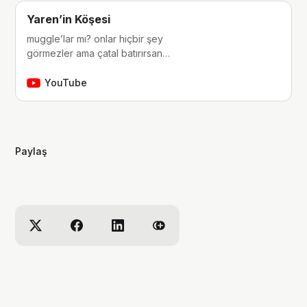
Yaren’in Köşesi
muggle’lar mı? onlar hiçbir şey
görmezler ama çatal batırırsan
hissederler. merhaba, ben Yaren.
çocukluğumdan beri tutkunu olduğum
YouTube
fantastik dünyalara, filmlere, kitaplara,
dizilere ve çizgi romanlara dair
videolar yapıyorum. ben bu videoları
yaparken çok eğleniyorum, eğer siz
Paylaş
de bana eşlik etmek isterseniz,
kanalımı takip edebilirsiniz :)