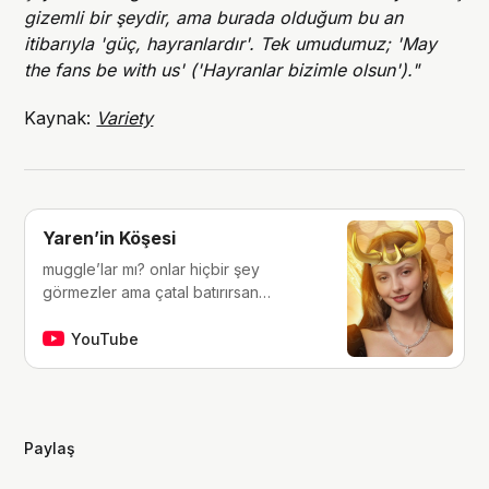
gizemli bir şeydir, ama burada olduğum bu an
itibarıyla 'güç, hayranlardır'. Tek umudumuz; 'May
the fans be with us' ('Hayranlar bizimle olsun')."
Kaynak:
Variety
Yaren’in Köşesi
muggle’lar mı? onlar hiçbir şey
görmezler ama çatal batırırsan
hissederler. merhaba, ben Yaren.
çocukluğumdan beri tutkunu olduğum
YouTube
fantastik dünyalara, filmlere, kitaplara,
dizilere ve çizgi romanlara dair
videolar yapıyorum. ben bu videoları
yaparken çok eğleniyorum, eğer siz
Paylaş
de bana eşlik etmek isterseniz,
kanalımı takip edebilirsiniz :)