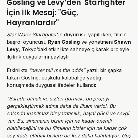
Gosling ve Levy’den 'Starfighter'
İçin İlk Mesaj: "Güç,
Hayranlardır"
Star Wars: Starfighter
'ın duyurusu yapılırken, filmin
başrol oyuncusu
Ryan Gosling
ve yönetmeni
Shawn
Levy
, Tokyo’daki etkinlikte sahneye çıkarak projeyle
ilgili ilk duygularını paylaştı.
Etkinlikte
“never tell me the odds”
yazılı bir şapka
takan Gosling, coşkulu kalabalığa yaptığı
konuşmada duygusal ifadeler kullandı:
"Burada olmak ve sizleri görmek, bu projeyi
gerçekleştirmek adına daha da ilham verici. Bu
salonda inanılmaz bir yaratıcılık, hayal gücü ve sevgi
var. Bu, sinemanın bizim için ne kadar önemli
olabileceğini ve bu filmlerin bizler için ne kadar çok
şey ifade ettiğini bizlere bir kez daha hatırlatıyor. Güç