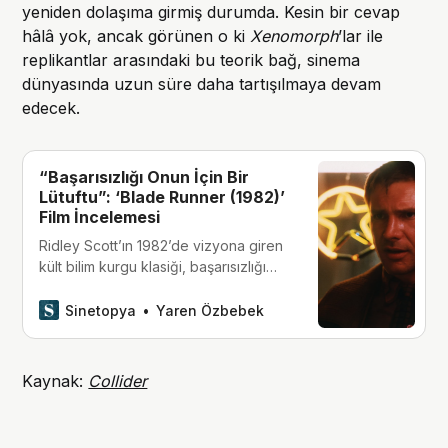
yeniden dolaşıma girmiş durumda. Kesin bir cevap
hâlâ yok, ancak görünen o ki
Xenomorph
’lar ile
replikantlar arasındaki bu teorik bağ, sinema
dünyasında uzun süre daha tartışılmaya devam
edecek.
“Başarısızlığı Onun İçin Bir
Lütuftu”: ‘Blade Runner (1982)’
Film İncelemesi
Ridley Scott’ın 1982’de vizyona giren
kült bilim kurgu klasiği, başarısızlığı
sayesinde ölümsüzleşti.
Sinetopya
Yaren Özbebek
Kaynak:
Collider