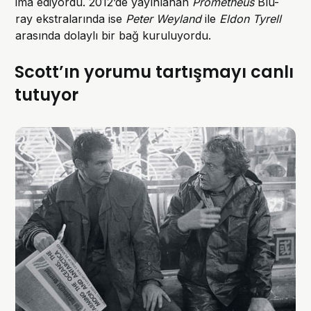
ima ediyordu. 2012’de yayınlanan
Prometheus
Blu-
ray ekstralarında ise
Peter Weyland
ile
Eldon Tyrell
arasında dolaylı bir bağ kuruluyordu.
Scott’ın yorumu tartışmayı canlı
tutuyor