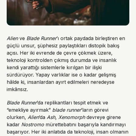
Alien
ve
Blade Runner
’ı ortak paydada birleştiren en
güçlü unsur, şüphesiz paylaştıkları distopik bakış
açısı. Her iki evrende de çevre çökmek üzere,
teknoloji kontrolden çıkmış durumda ve insanlık
kendi yarattığı sistemlerle kırılgan bir ilişki
sürdürüyor. Yapay varlıklar ise o kadar gelişmiş
hâlde ki, insanlardan ayırt edilmeleri neredeyse
imkânsız.
Blade Runner
’da replikantları tespit etmek ve
“emekliye ayırmak”
blade runner
’ların görevi
olurken,
Alien
’da
Ash
,
Xenomorph
devreye girene
kadar
Nostromo
mürettebatını başarıyla kandırmayı
başarıyor. Her iki anlatıda da teknoloji, insan olmanın