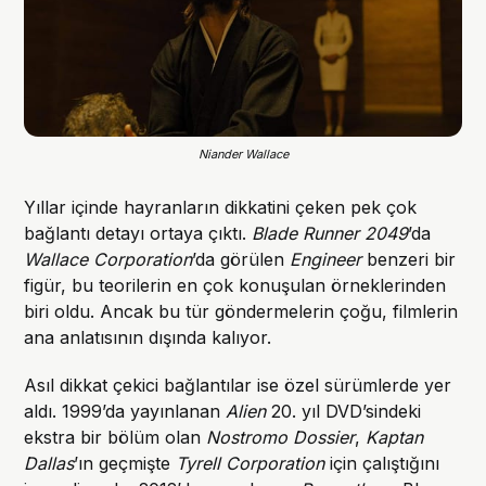
Niander Wallace
Yıllar içinde hayranların dikkatini çeken pek çok
bağlantı detayı ortaya çıktı.
Blade Runner 2049
’da
Wallace Corporation
’da görülen
Engineer
benzeri bir
figür, bu teorilerin en çok konuşulan örneklerinden
biri oldu. Ancak bu tür göndermelerin çoğu, filmlerin
ana anlatısının dışında kalıyor.
Asıl dikkat çekici bağlantılar ise özel sürümlerde yer
aldı. 1999’da yayınlanan
Alien
20. yıl DVD’sindeki
ekstra bir bölüm olan
Nostromo Dossier
,
Kaptan
Dallas
’ın geçmişte
Tyrell Corporation
için çalıştığını